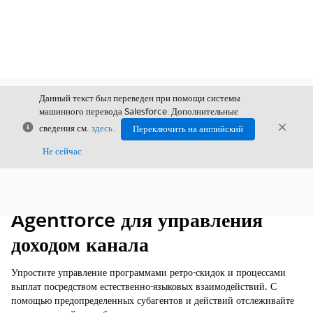
Данный текст был переведен при помощи системы
машинного перевода Salesforce. Дополнительные
Закрыть
Закры
сведения см.
здесь
.
Переключить на английский
Закрыт
Не сейчас
Содержание
Показать содержание
Agentforce для управления
доходом канала
Упростите управление программами ретро-скидок и процессами
выплат посредством естественно-языковых взаимодействий. С
помощью предопределенных субагентов и действий отслеживайте