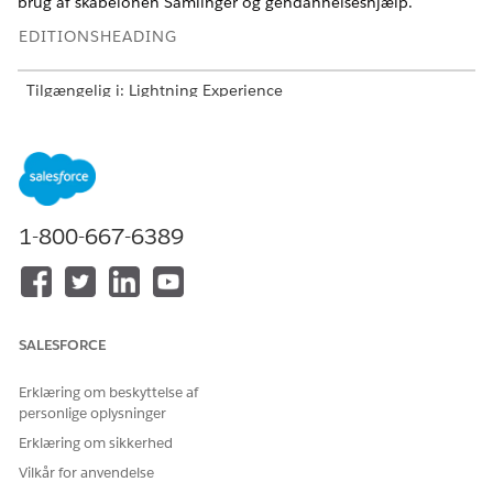
brug af skabelonen Samlinger og gendannelseshjælp.
EDITIONSHEADING
Tilgængelig i: Lightning Experience
Tilgængelig i:
Enterprise
,
Performance
,
Unlimited
og
Developer
Edition med tilføjelsesprogrammet Agentforce
for biler eller inkluderet i Agentforce 1 Automotive Edition.
Kræver, at hver bruger har tilføjelsesprogrammet Agentforce
for biler for at få adgang til handlingen.
1-800-667-6389
Sørg for, at brugertilladelserne Einstein for biler og Samlinger
og Gendannelse er duplikeret og tildelt til din administrator,
før du går i gang.
Hvis du ønsker flere oplysninger og opsætningstrin, kan du se
SALESFORCE
Agentforce-samlinger og hjælp til gendannelse
.
Erklæring om beskyttelse af
personlige oplysninger
Erklæring om sikkerhed
LØSTE DENNE ARTIKEL DIT PROBLEM?
Giv os besked, så vi kan forbedre os!
Vilkår for anvendelse