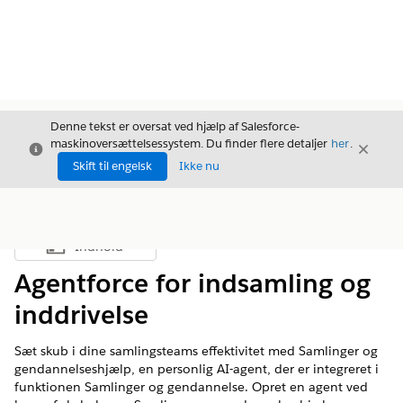
Denne tekst er oversat ved hjælp af Salesforce-
maskinoversættelsessystem. Du finder flere detaljer
her
.
Luk
Luk
Luk
Skift til engelsk
Ikke nu
Indhold
Vis indholdsfortegnelse
Agentforce for indsamling og
inddrivelse
Sæt skub i dine samlingsteams effektivitet med Samlinger og
gendannelseshjælp, en personlig AI-agent, der er integreret i
funktionen Samlinger og gendannelse. Opret en agent ved