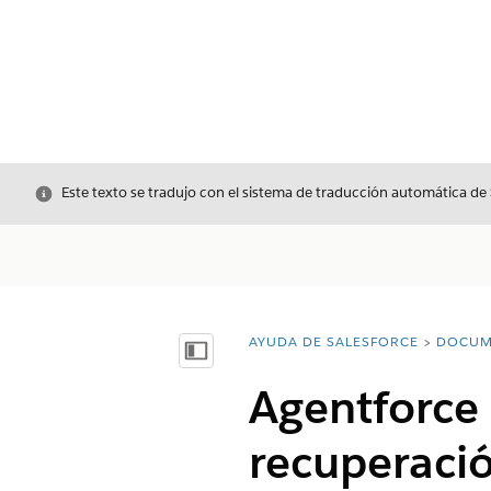
Cerrar
Este texto se tradujo con el sistema de traducción automática de
AYUDA DE SALESFORCE
DOCUM
Usted está aquí:
Mostrar índice de materias
Agentforce 
recuperaci