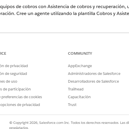
 equipos de cobros con Asistencia de cobros y recuperación,
ración. Cree un agente utilizando la plantilla Cobros y Asist
ence
n,
Performance Edition
,
Unlimited Edition
y
Developer Edition
con 
en Agentforce 1 Automotive Edition. Requiere que cada usuario te
RCE
COMMUNITY
cción.
ón de privacidad
AppExchange
s de usuario Einstein for Automotive y Recopilaciones y rec
ón de seguridad
Administradores de Salesforce
 antes de empezar.
nes de uso
Desarrolladores de Salesforce
os pasos de configuración, consulte
Agenteforce Collections
es de participación
Trailhead
 preferencias de cookies
Capacitación
 opciones de privacidad
Trust
PROBLEMA?
ejorar!
© Copyright 2026, Salesforce.com Inc. Todos los derechos reservados. Las d
propietarios.