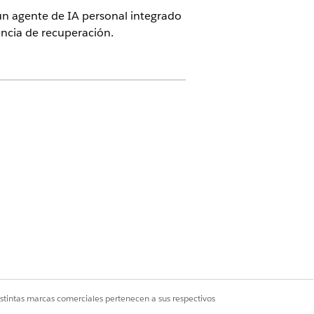
 un agente de IA personal integrado
encia de recuperación.
el complemento Agentforce for
nga el complemento Agentforce for
uperación están duplicados y
 and Recovery Assistance
.
Sí
No
istintas marcas comerciales pertenecen a sus respectivos