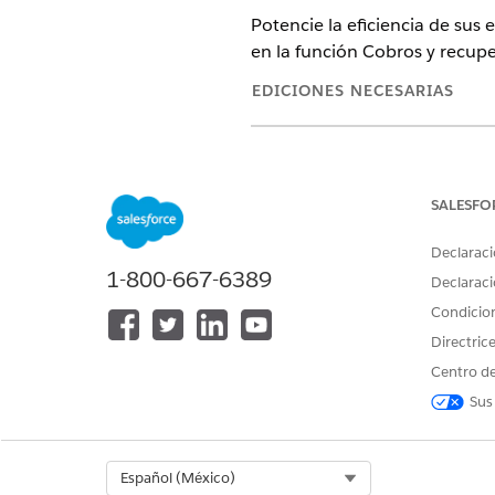
Potencie la eficiencia de sus
en la función Cobros y recupe
EDICIONES NECESARIAS
Disponible en: Lightning Experi
Disponible en:
Enterprise
Editio
Automotive Edition o incluido 
SALESFO
Automotive para acceder a la a
Declaraci
Asegúrese de que los permiso
1-800-667-6389
Declaraci
asignados a su administrador
Condicio
Para obtener más detalles y l
Directric
Centro de
Sus
¿RESOLVIÓ ESTE ARTÍCULO SU 
¡Háganos saber cómo podemos m
Select Org
Español (México)