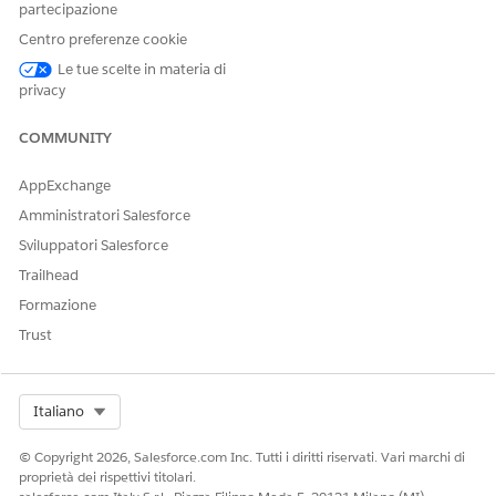
partecipazione
Facci sapere, così possiamo migliorare!
Centro preferenze cookie
Sì
No
Le tue scelte in materia di
privacy
COMMUNITY
AppExchange
Amministratori Salesforce
Sviluppatori Salesforce
Trailhead
Formazione
Trust
Select Org
Italiano
© Copyright 2026, Salesforce.com Inc. Tutti i diritti riservati. Vari marchi di
proprietà dei rispettivi titolari.