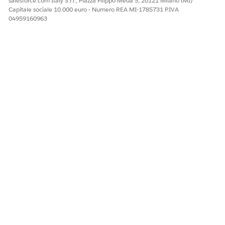
salesforce.com Italy S.r.l., Piazza Filippo Meda 5, 20121 Milano (MI)
Capitale sociale 10.000 euro - Numero REA MI-1785731 P.IVA
04959160963