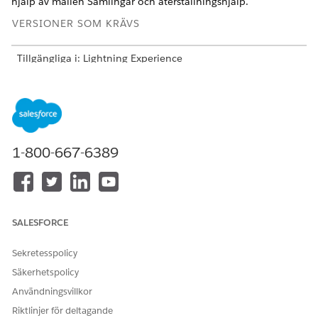
hjälp av mallen Samlingar och återställningshjälp.
VERSIONER SOM KRÄVS
Tillgängliga i: Lightning Experience
Tillgängliga i:
Enterprise
,
Performance
,
Unlimited
och
Developer
Editions med tillägget Agentforce för Automotive
eller inkluderat i Agentforce 1 Automotive Edition. Kräver
att varje användare har tillägget Agentforce för Automotive
för åtkomst till åtgärden.
1-800-667-6389
Se till att användarbehörigheterna Einstein för Automotive
och Samlingar och återställning klonas och tilldelas din
administratör innan du sätter igång.
Mer information och konfigurationssteg finns i
Agentforces
SALESFORCE
samlingar och återställningshjälp
.
Sekretesspolicy
Säkerhetspolicy
LÖSTE DENNA ARTIKEL DITT PROBLEM?
Användningsvillkor
Berätta för oss vad vi kan förbättra!
Riktlinjer för deltagande