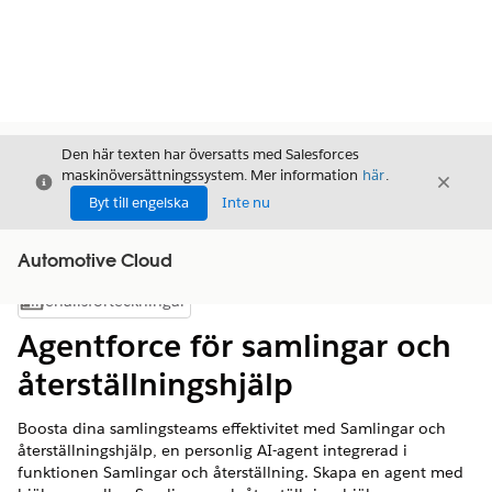
Den här texten har översatts med Salesforces
maskinöversättningssystem. Mer information
här
.
Stäng
Stäng
Stäng
Byt till engelska
Inte nu
Automotive Cloud
Innehållsförteckningar
Visa innehållsförteckning
Agentforce för samlingar och
återställningshjälp
Boosta dina samlingsteams effektivitet med Samlingar och
återställningshjälp, en personlig AI-agent integrerad i
funktionen Samlingar och återställning. Skapa en agent med