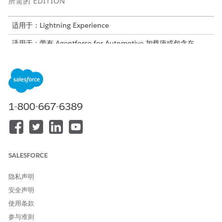
所需的 EDITION
适用于：Lightning Experience
适用于：带有 Agentforce for Automotive 加载项或包含在
Agentforce 1 Automotive Edition 中的
Enterprise
、
Performance
、
Unlimited
和
Developer
Edition。需要每个用
户拥有 Agentforce for Automotive 加载项，才可以访问操作。
请确保，在开始之前，复制 Einstein for Automotive 以及集合和
恢复用户权限，并将其分配给管理员。
1-800-667-6389
有关更多详细信息和设置步骤，请参阅
Agentforce 收集和恢复帮
助
。
SALESFORCE
本文章是否解决您的问题？
隐私声明
请与我们共享您的想法，以便我们进行改进！
安全声明
是
否
使用条款
参与准则