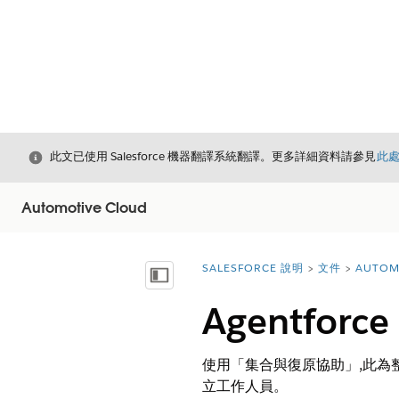
結束
此文已使用 Salesforce 機器翻譯系統翻譯。更多詳細資料請參見
此
Automotive Cloud
SALESFORCE 說明
文件
AUTOM
您位於此處：
顯示目錄
Agentforce
使用「集合與復原協助」,此為
立工作人員。