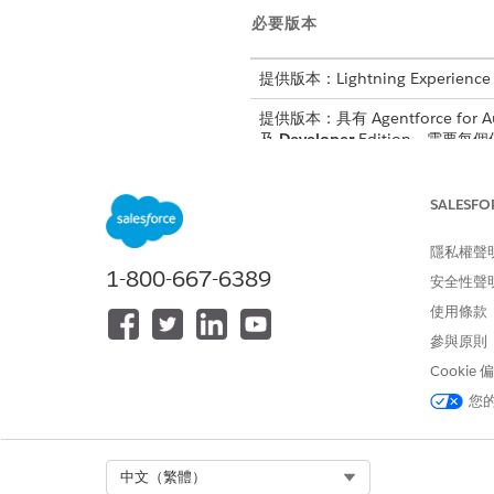
必要版本
提供版本：Lightning Experience
提供版本：具有 Agentforce for Au
及
Developer
Edition。需要每個使
在您開始之前,請確保已複製 Eins
SALESFO
如需詳細資料和設定步驟,請參
隱私權聲
1-800-667-6389
安全性聲
使用條款
此文章是否解決您的問題？
參與原則
請讓我們知道，以便我們改進！
Cookie
您
Select Org
中文（繁體）