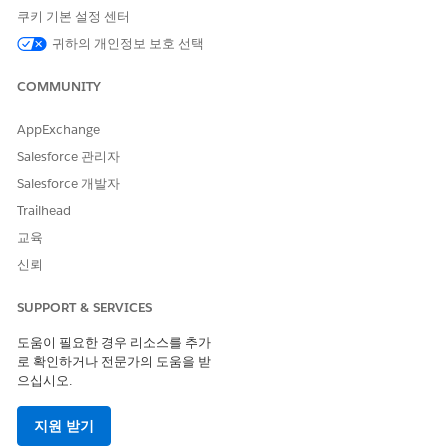
쿠키 기본 설정 센터
귀하의 개인정보 보호 선택
COMMUNITY
다음은 자동차 회사의 세일즈 및 서비스 담당자가 차량 관련
예
구매 위치를 기반으로 딜러 요약을 생성하고 Agentforce 사용하
AppExchange
여 작업 효율성을 높이는 방법입니다.
Salesforce 관리자
명령
발화 또는 사
에이전트 응답
표준 작업 참
Salesforce 개발자
용자 입력 예
여
Trailhead
구/군/시 이
"캘리포니아
에이전트는
검색 기준에
교육
름 및 우편 번
96162에서
사용자 검토
대한 딜러 가
호를 입력하
Neogen XZ
및 선택을 위
져오기
신뢰
딜러 찾기"
여 특정 위치
해 지정된 위
의 딜러 목록
치에서 사용
SUPPORT & SERVICES
을 가져옵니
할 수 있는 모
다.
든 딜러의 목
도움이 필요한 경우 리소스를 추가
록을 표시합
로 확인하거나 전문가의 도움을 받
니다.
으십시오.
권장 조치 중
"딜러 캘리포
에이전트는
레코드 요약
지원 받기
하나를 선택
니아
제공된 차량