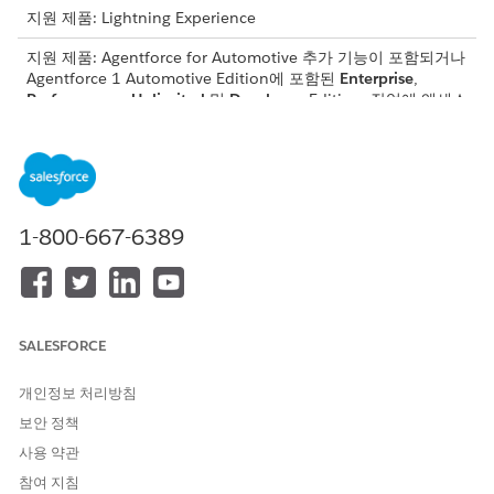
지원 제품: Lightning Experience
지원 제품: Agentforce for Automotive 추가 기능이 포함되거나
Agentforce 1 Automotive Edition에 포함된
Enterprise
,
Performance
,
Unlimited
및
Developer
Edition. 작업에 액세스
하려면 각 사용자에게 Agentforce for Automotive 추가 기능이
있어야 합니다.
하위 에이전트 세부 사항
1-800-667-6389
API 이름
DealerSearchGeneric
포함된 에이전트 작업
레코드 세부 사항 가져오기
레코드 요약
검색 기준에 대한 딜러 가
SALESFORCE
져오기
개인정보 처리방침
이 하위 에이전트를 트리거하는 발화의 예
보안 정책
사용 약관
"로스앤젤레스 90899의 Neogen XZ 딜러 찾기"
"딜러 Fremont Neogen Dealers 요약"
참여 지침