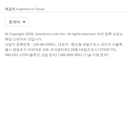
하여 특정 딜
Neogen
서비스, 딜러
Dealers 요
러의 요약 세
등급, 서비스
제공자
Experience Cloud
약"
부 사항을 가
영역, 연락처
져옵니다.
세부 사항과
Select Org
한국어
같은 정보를
포함하여 선
택한 딜러에
© Copyright 2026, Salesforce.com Inc. All rights reserved. 여러 등록 상표는
대한 자세한
해당 소유자의 것입니다.
사업자 등록번호 : 120-86-92851 , 대표자 : 벤슨웡 세일즈포스 코리아 서울특
요약을 표시
별시 영등포구 여의대로 108, 파크원타워2 28층 (세일즈포스) 07335 TEL :
합니다.
080-822-1378 (솔루션 상담 문의) | 080-805-9651 (기술 지원 문의)
딜러의 운영
"선택한 딜러
에이전트가
레코드 세부
시간을 가져
의 운영 시간
선택한 딜러
사항 가져오
옵니다.
표시"
의 작업 시간
기
을 요약합니
다.
이 기사를 통해 문제를 해결했습니까?
개선을 위한 의견을 보내주세요.