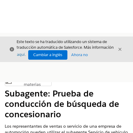
Este texto se ha traducido utilizando un sistema de
traducción automática de Salesforce. Más información
Cerrar
Cerrar
Cerrar
aquí
.
Cambiar a inglés
Ahora no
Índice de
Mostrar índice de materias
materias
Subagente: Prueba de
conducción de búsqueda de
concesionario
Los representantes de ventas o servicio de una empresa de
automoción pueden utilizar el subagente Servicio de vehículo