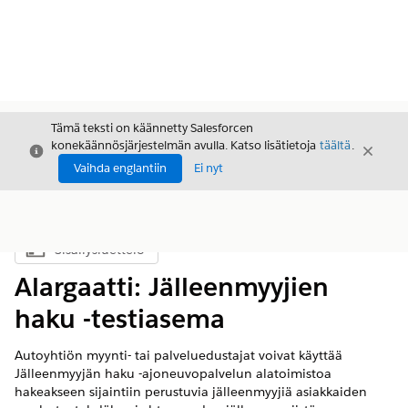
Tämä teksti on käännetty Salesforcen
konekäännösjärjestelmän avulla. Katso lisätietoja
täältä
.
Sulje
Sulje
Sulje
Vaihda englantiin
Ei nyt
Sisällysluettelo
Näytä sisällysluettelo
Alargaatti: Jälleenmyyjien
haku -testiasema
Autoyhtiön myynti- tai palveluedustajat voivat käyttää
Jälleenmyyjän haku -ajoneuvopalvelun alatoimistoa
hakeakseen sijaintiin perustuvia jälleenmyyjiä asiakkaiden