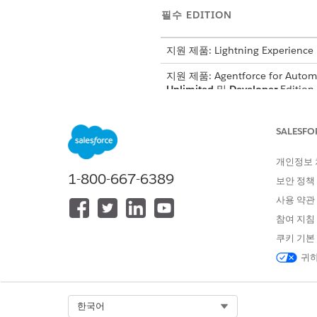
필수 EDITION
지원 제품: Lightning Experience
지원 제품: Agentforce for Aut
Unlimited
및
Developer
Editio
하위 에이전트 세부 사항
SALESFO
개인정보
API 이름
1-800-667-6389
보안 정책
포함된 에이전트 작업
사용 약관
참여 지침
쿠키 기본
귀하
고려 사항
이 하위 에이전트는 차량 및
Select Org
한국어
융 계정 요약 세부 사항 가