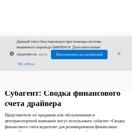
Данный текст был переведен при помощи системы
машинного перевода Salesforce. Дополнительные
Закрыть
Закры
сведения см.
здесь
.
Переключить на английский
Закрыт
Не сейчас
Содержание
Показать содержание
Субагент: Сводка финансового
счета драйвера
Представители по продажам или обслуживанию в
автотранспортной компании могут использовать субагент «Сводка
финансового счета водителя» для резюмирования финансовых