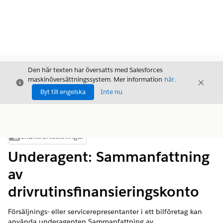
Den här texten har översatts med Salesforces
maskinöversättningssystem. Mer information
här
.
Stäng
Stäng
Stäng
Byt till engelska
Inte nu
Innehållsförteckningar
Visa innehållsförteckning
Underagent: Sammanfattning
av
drivrutinsfinansieringskonto
Försäljnings- eller servicerepresentanter i ett bilföretag kan
använda underagenten Sammanfattning av