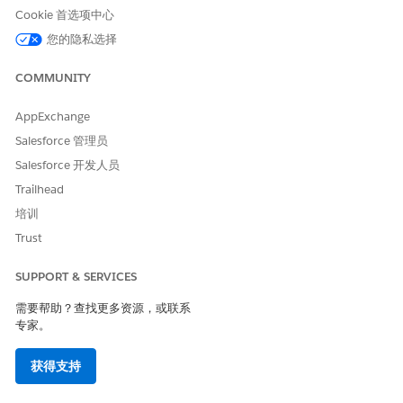
这些操作汇总客户财务简档和汇总客户的财务客户利用流从各自
Cookie 首选项中心
的对象检索数据。确保这些对象可访问，并包含相关信息。如果
您的隐私选择
没有，默认流实施应该被自定义实施覆盖。
COMMUNITY
财务客户摘要显示所有未处理个案的计数，然后是三个最近创建
的个案。
AppExchange
客户和财务客户的汇总不显示货币代码。客户需要将相关货币代
Salesforce 管理员
码添加到相应预定义操作的流提示说明中的适用字段。
Salesforce 开发人员
在获取客户的财务账户时，将显示前 5 个记录，并按开始日期
Trailhead
排序（空值最后显示）。
培训
触发此子代理的话语示例
Trust
“为 Neogen 贷款客户生成汇总”
SUPPORT & SERVICES
“总结 Neogen LXi 车辆贷款”
需要帮助？查找更多资源，或联系
专家。
获得支持
以下是汽车公司的销售和服务代表如何使用 Agentforce 为
示例
客户生成财务信息摘要并提高工作效率。