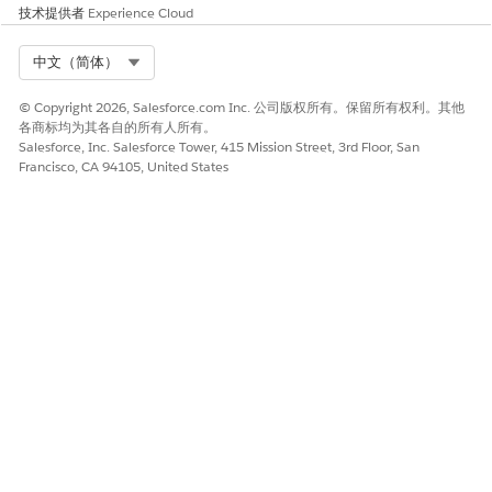
技术提供者
Experience Cloud
指示
话语或用户输
客服人员响应
参与的标准操
入示例
作
Select Org
中文（简体）
从客户记录页
“汇总此客户
客服人员在
汇总客户财
面为客户的财
的财务信息”
详细列表中
务简档
© Copyright 2026, Salesforce.com Inc. 公司版权所有。保留所有权利。其他
务信息生成汇
汇总客户的
各商标均为其各自的所有人所有。
Salesforce, Inc. Salesforce Tower, 415 Mission Street, 3rd Floor, San
总。
财务信息，
Francisco, CA 94105, United States
包括财务客
户、申请表
和业务机会
等信息。
获取与客户关
“获取此客户
客服人员会
为客户获取
联的财务客户
的所有财务账
显示关联财
车辆
的列表。
户”
务客户的列
表。
选择相关财务
John 的汽车
客服人员在
汇总客户的
客户并生成汇
贷款
详细列表中
财务客户
总。
汇总财务客
户，包括当
事人、报
表、费用和