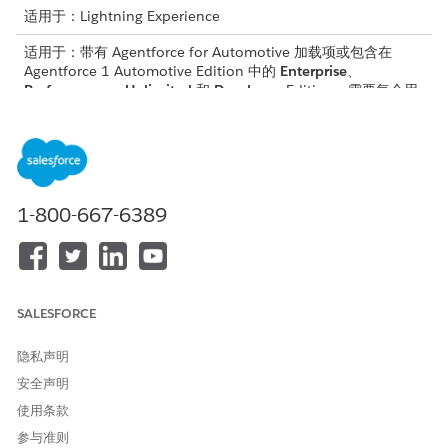
适用于：Lightning Experience
适用于：带有 Agentforce for Automotive 加载项或包含在
Agentforce 1 Automotive Edition 中的
Enterprise
、
Performance
、
Unlimited
和
Developer
Edition。需要每个用
户拥有 Agentforce for Automotive 加载项，才可以访问操作。
子客服人员详细信息
API 名称
DriverFinanceAccountSumm
1-800-667-6389
ary
包含的客服人员操作
汇总客户财务简档
为客户获取车辆
汇总客户的财务客户
SALESFORCE
注意事项
隐私声明
安全声明
此子代理从申请表对象检索数据，这需要车辆和资产贷款许可
使用条款
证。没有此许可证的客户需要更新标准流“获取财务客户汇总详
细信息”。
参与准则