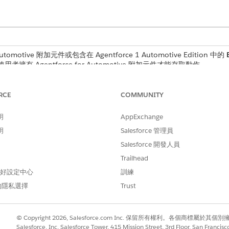
tomotive 附加元件或包含在 Agentforce 1 Automotive Edition 中的
用者擁有 Agentforce for Automotive 附加元件才能存取動作。
RCE
COMMUNITY
明
AppExchange
DriverFinanceAccountSumma
明
Salesforce 管理員
摘要客戶財務設定檔
Salesforce 開發人員
為客戶取得車輛
客戶財務帳戶摘要
Trailhead
 偏好設定中心
訓練
的隱私選擇
Trust
單」物件 (此物件需要「車輛和資產借貸」授權) 的資料中提取
© Copyright 2026, Salesforce.com Inc. 保留所有權利。各個商標屬於其個
細資料」。
Salesforce, Inc. Salesforce Tower, 415 Mission Street, 3rd Floor, San Francis