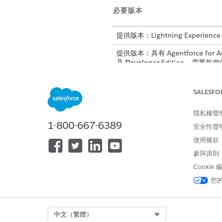
必要版本
提供版本：Lightning Experience
提供版本：具有 Agentforce for Au
及
Developer
Edition。需要每個使
子工作人員詳細資料
SALESFO
隱私權聲
API 名稱
1-800-667-6389
安全性聲
包含的工作人員動作
使用條款
參與原則
Cookie
您
考量事項
此子代理程式會從「申請表
Select Org
中文（繁體）
流程「取得財務帳戶摘要詳