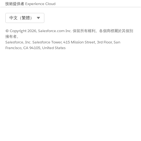
技術提供者
Experience Cloud
Select Org
中文（繁體）
© Copyright 2026, Salesforce.com Inc. 保留所有權利。各個商標屬於其個別
擁有者。
Salesforce, Inc. Salesforce Tower, 415 Mission Street, 3rd Floor, San
Francisco, CA 94105, United States