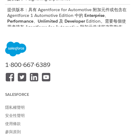
提供版本：具有 Agentforce for Automotive 附加元件或包含在
Agentforce 1 Automotive Edition 中的
Enterprise
、
Performance
、
Unlimited
及
Developer
Edition。需要每個使
用者擁有 Agentforce for Automotive 附加元件才能存取動作。
子工作人員詳細資料
API 名稱
FeeReversalRequest
1-800-667-6389
包含的工作人員動作
取得主題組態
取得帳戶的財務帳戶
取得財務帳戶交易
SALESFORCE
建立費用撤銷的個案
隱私權聲明
觸發此子工作人員的說話方式範例
安全性聲明
「處理我的延遲付款費用的撤銷」。
使用條款
「反轉此交易費用」。
參與原則