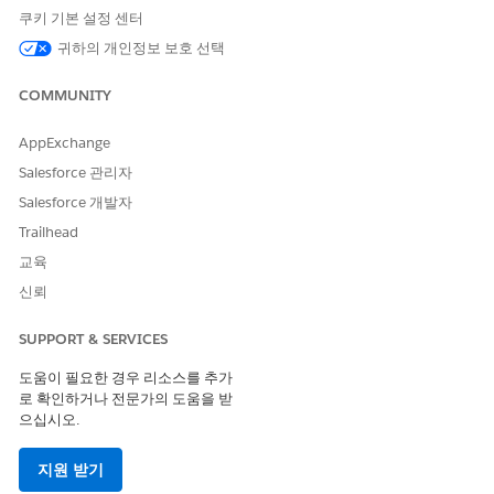
이 하위 에이전트를 트리거하는 발화의 예
쿠키 기본 설정 센터
"고객의 자동차 대출 계정 잔액을 표시합니다."
귀하의 개인정보 보호 선택
"대출 또는 임대 계정의 현재 잔액을 가져옵니다."
COMMUNITY
AppExchange
이 기사를 통해 문제를 해결했습니까?
Salesforce 관리자
개선을 위한 의견을 보내주세요.
Salesforce 개발자
Trailhead
예
아니요
교육
신뢰
SUPPORT & SERVICES
도움이 필요한 경우 리소스를 추가
로 확인하거나 전문가의 도움을 받
으십시오.
지원 받기