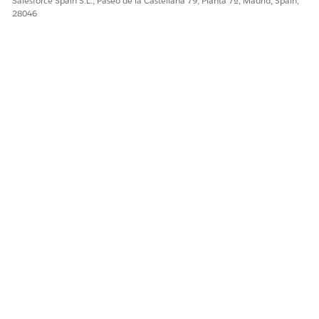
Salesforce Spain S.L., Paseo de la Castellana 79, Planta 7ª, Madrid, Spain,
28046