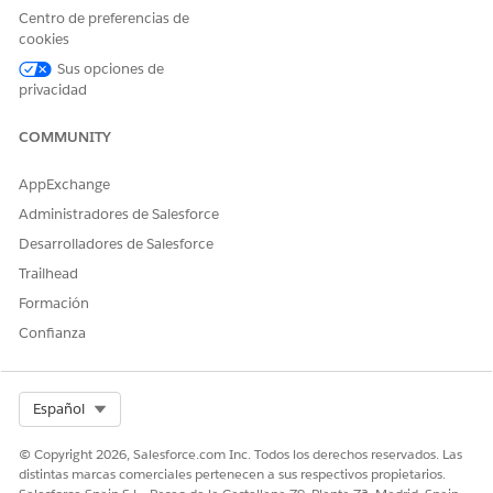
Centro de preferencias de
cookies
Ejemplos de expresiones que desencadenan este
subagente
Sus opciones de
privacidad
"Mostrar el saldo en mi cuenta de préstamo de
automoción".
COMMUNITY
"Obtenga el saldo actual para esta cuenta de leasing".
AppExchange
Administradores de Salesforce
Desarrolladores de Salesforce
¿RESOLVIÓ ESTE ARTÍCULO SU PROBLEMA?
¡Háganos saber cómo podemos mejorar!
Trailhead
Formación
Sí
No
Confianza
Select Org
Español
© Copyright 2026, Salesforce.com Inc. Todos los derechos reservados. Las
distintas marcas comerciales pertenecen a sus respectivos propietarios.