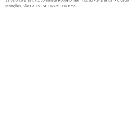
Salesforce Brasil, Av. Jornalista Roberto Marinho, 85 - 14º andar - Cidade
Monções, São Paulo - SP, 04575-000 Brasil