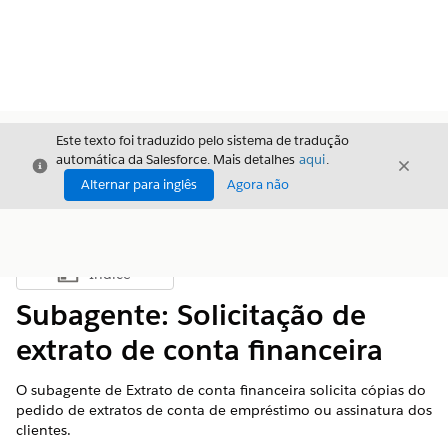
Este texto foi traduzido pelo sistema de tradução
automática da Salesforce. Mais detalhes
aqui
.
Fechar
Fecha
Fechar
Alternar para inglês
Agora não
Índice
Mostrar índice
Subagente: Solicitação de
extrato de conta financeira
O subagente de Extrato de conta financeira solicita cópias do
pedido de extratos de conta de empréstimo ou assinatura dos
clientes.