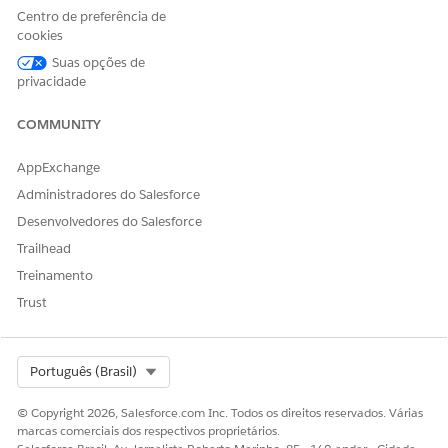
Criar caso para solicitar
Centro de preferência de
cópias da declaração
cookies
Suas opções de
Exemplos de enunciados que acionam esse subagente
privacidade
"Você pode me mostrar meu histórico de transações nos
COMMUNITY
últimos três meses?"
"Obtenha meu extrato da conta de empréstimo".
AppExchange
Administradores do Salesforce
Desenvolvedores do Salesforce
ESTE ARTIGO RESOLVEU SEU PROBLEMA?
Trailhead
Diga-nos para podermos melhorar!
Treinamento
Sim
Não
Trust
Select Org
Português (Brasil)
© Copyright 2026, Salesforce.com Inc. Todos os direitos reservados. Várias
marcas comerciais dos respectivos proprietários.