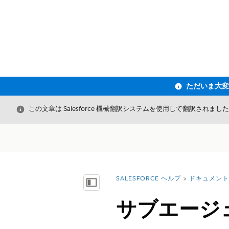
閉じる
この文章は Salesforce 機械翻訳システムを使用して翻訳されまし
SALESFORCE ヘルプ
ドキュメント
詳細情報:
目次を表示
サブエージ