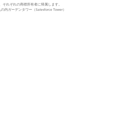
d. それぞれの商標は、それぞれの商標所有者に帰属します。
ーデンタワー（Salesforce Tower）
はい
いいえ