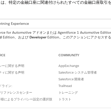
トは、特定の金融口座に関連付けられたすべての金融口座取引
ng Experience
for Automotive アドオンまたは Agentforce 1 Automotive Edi
d
Edition、および
Developer
Edition。このアクションにアクセスするには
。
RCE
COMMUNITY
シーに関する声明
AppExchange
FinclAcctTransactionsReques
ティに関する声明
Salesforce システム管理者
トピック設定の取得
Salesforce 開発者
アカウントの金融口座の取
ドライン:
Trailhead
e プリファレンスセンター
トレーニング
金融口座トランザクション
客様によるプライバシー設定の選択肢
トラスト
ガーする発言の例