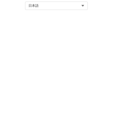
Select Org
日本語
「このローン口座のすべての取
「このリース取引先のすべての
この記事で問題は解決されましたか
ご意見をお待ちしております。