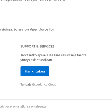
rsioissa, joissa on Agentforce for
sella käyttäjällä on Agentforce for
SUPPORT & SERVICES
Tarvitsetko apua? Hae lisää resursseja tai ota
yhteys asiantuntijaan.
Hanki tukea
noutaminen
aminen
nen
Tarjoaja
Experience Cloud
en siirtoa varten
rkit ovat omistajiensa omaisuutta.