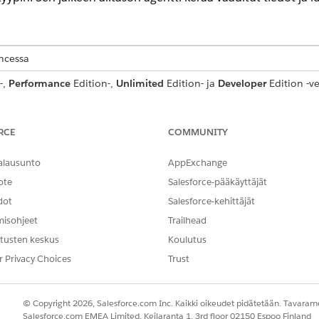
encessa
-,
Performance
Edition-,
Unlimited
Edition- ja
Developer
Edition -ve
ältyvät Agentforce 1 Automotive Edition -versioon. Vaatii, että jokai
käyttämiseksi.
RCE
COMMUNITY
alausunto
AppExchange
ote
Salesforce-pääkäyttäjät
FundsTfrToOwnAcctRequest
dot
Salesforce-kehittäjät
innot
Aiheiden kokoonpanon 
Tilin finanssitilien nout
misohjeet
Trailhead
Tilien saldojen noutami
tusten keskus
Koulutus
Tilin rajoitukset
Tapauksen luominen varoj
r Privacy Choices
Trust
© Copyright 2026, Salesforce.com Inc. Kaikki oikeudet pidätetään. Tavarame
a käynnistävät tämän alaagentin
Salesforce.com EMEA Limited, Keilaranta 1, 3rd floor 02150 Espoo Finland