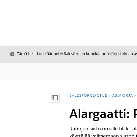
Sulje
Tämä teksti on käännetty Salesforcen konekäännösjärjestelmän avu
SALESFORCE-OHJE
ASIAKIRJA
Olet tässä:
Näytä sisällysluettelo
Alargaatti: 
Rahojen siirto omalle tilille -a
käyttäjää valitsemaan siirron 