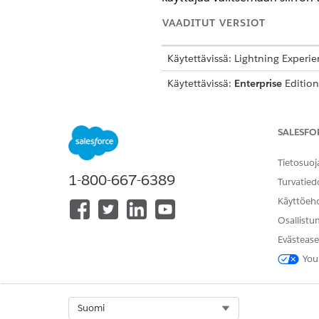
VAADITUT VERSIOT
Käytettävissä: Lightning Experi
Käytettävissä:
Enterprise
Edition
Automotive -lisäosa tai jotka sis
Automotiven lisäosa toiminnon 
SALESFO
Alagentin lisätiedot
Tietosuoj
1-800-667-6389
API-nimi
Turvatied
Käyttöeh
Mukana toimitetut agenttitoim
Osallistu
Evästease
You
Esimerkkejä lausumista, jotk
Select Org
Suomi