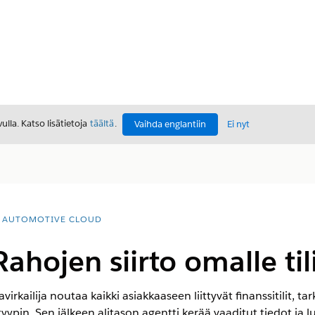
lla. Katso lisätietoja
täältä
.
Vaihda englantiin
Ei nyt
AUTOMOTIVE CLOUD
Rahojen siirto omalle til
lavirkailija noutaa kaikki asiakkaaseen liittyvät finanssitilit, ta
tyypin. Sen jälkeen alitason agentti kerää vaaditut tiedot ja 