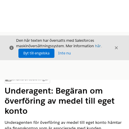
Den här texten har översatts med Salesforces
maskinöversättningssystem. Mer information
här
.
Stäng
Stäng
Stäng
Byt till engelska
Inte nu
Innehållsförteckningar
Visa innehållsförteckning
Underagent: Begäran om
överföring av medel till eget
konto
Underagenten för överföring av medel till eget konto hämtar
alla finanskonton som är associerade med kunden,