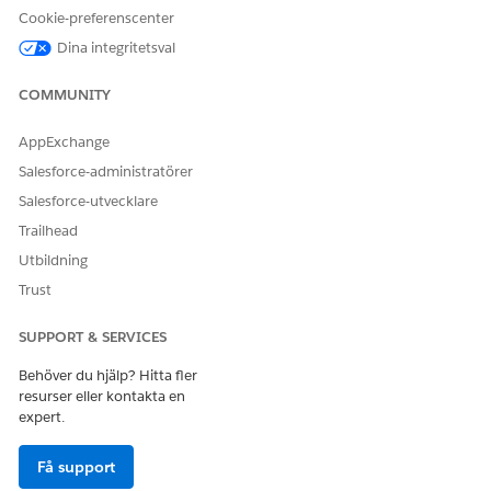
ett konto
Cookie-preferenscenter
Få finanskontosaldon
Dina integritetsval
Få kontobegränsningar
Skapa kundcase för
COMMUNITY
överföring av resurser
AppExchange
Exempel på yttranden som utlöser denna underagent
Salesforce-administratörer
Salesforce-utvecklare
"Initiera en lånebetalning på 450 kr från mitt konto"
"Inled en lånebetalning från mitt sparkonto till
Trailhead
leasingkonto"
Utbildning
Trust
SUPPORT & SERVICES
LÖSTE DENNA ARTIKEL DITT PROBLEM?
Berätta för oss vad vi kan förbättra!
Behöver du hjälp? Hitta fler
resurser eller kontakta en
Ja
Nej
expert.
Få support