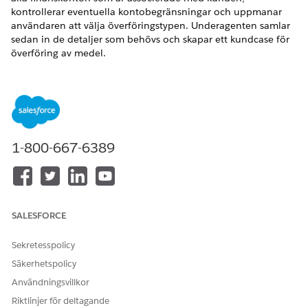
kontrollerar eventuella kontobegränsningar och uppmanar
användaren att välja överföringstypen. Underagenten samlar
sedan in de detaljer som behövs och skapar ett kundcase för
överföring av medel.
VERSIONER SOM KRÄVS
Tillgängliga i: Lightning Experience
Tillgängliga i:
Enterprise
,
Performance
,
Unlimited
och
Developer
Editions med tillägget Agentforce för Automotive
1-800-667-6389
eller inkluderat i Agentforce 1 Automotive Edition. Kräver
att varje användare har tillägget Agentforce för Automotive
för åtkomst till åtgärden.
Underagentdetaljer
SALESFORCE
Sekretesspolicy
API-namn
ResurserTfrToOwnAcctReque
st .
Säkerhetspolicy
Inkluderade agentåtgärder
Hämta
Användningsvillkor
ämneskonfiguration
Riktlinjer för deltagande
Hämta finanskonton för