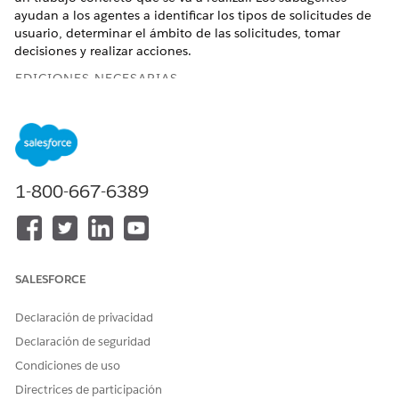
ayudan a los agentes a identificar los tipos de solicitudes de
usuario, determinar el ámbito de las solicitudes, tomar
decisiones y realizar acciones.
EDICIONES NECESARIAS
Disponible en: Lightning Experience
Disponible en: Ediciones
Enterprise
,
Performance
,
Unlimited
y
Developer
Edition con el complemento
Agentforce for Automotive Edition o incluido en Agentforce
1-800-667-6389
1 Automotive Edition. Requiere que cada usuario tenga el
complemento Agentforce for Automotive para acceder a la
acción.
Subagente: Resumen de cuenta de conductor
SALESFORCE
Los representantes de ventas o servicio en una empresa
de automoción pueden utilizar el subsubagente Resumen
Declaración de privacidad
de cuenta de conductor para resumir cuentas de clientes y
Declaración de seguridad
sus vehículos. Agentforce también ayuda a crear tareas
basadas en los resúmenes de vehículos.
Condiciones de uso
Directrices de participación
Subagente: Resumen de cuenta de finanzas de conductor