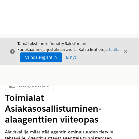
Tämä teksti on käännetty Salesforcen
konekäännösjärjestelmän avulla. Katso lisätietoja
täältä
.
Sulje
Sulje
Sulje
Vaihda englantiin
Ei nyt
Sisällysluettelo
Näytä sisällysluettelo
Toimialat
Asiakasosallistuminen-
alaagenttien viiteopas
Alavirkailija määrittää agentin ominaisuuden tietylle
tehtävälle. Agentit auttavat agentteja tunnistamaan