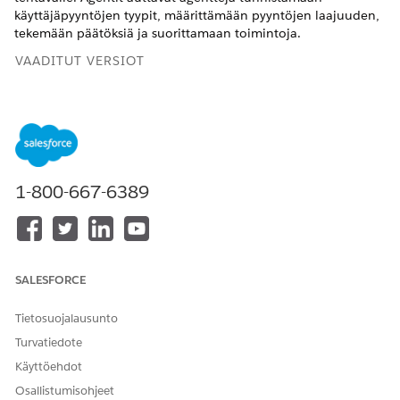
käyttäjäpyyntöjen tyypit, määrittämään pyyntöjen laajuuden,
tekemään päätöksiä ja suorittamaan toimintoja.
VAADITUT VERSIOT
Käytettävissä: Lightning Experiencessa
Käytettävissä:
Enterprise
Edition-,
Performance
Edition-,
Unlimited
Edition- ja
Developer
Edition -versioissa, joissa
on Agentforce for Automotive -lisäosa tai jotka sisältyvät
Agentforce 1 Automotive Edition -versioon. Vaatii, että
1-800-667-6389
jokaisella käyttäjällä on Agentforce for Automotiven lisäosa
toiminnon käyttämiseksi.
Alargaatti: Ajotilin yhteenveto
Autoyhtiön myynti- tai palveluedustajat voivat käyttää
SALESFORCE
Ajoneuvotilin yhteenveto -alagenttia tehdäkseen
yhteenvedon asiakkaiden tileistä ja ajoneuvoista.
Tietosuojalausunto
Agentforce auttaa myös luomaan tehtäviä ajoneuvojen
Turvatiedote
yhteenvetojen perusteella.
Käyttöehdot
Alargaatti: Ajoneuvon rahoitustilin yhteenveto
Osallistumisohjeet
Autoyhtiön myynti- tai palveluedustajat voivat käyttää