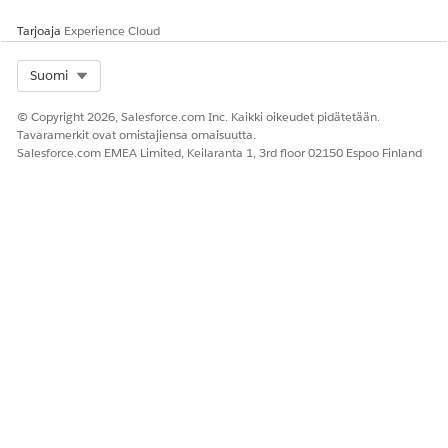
hakeakseen sijaintiin perustuvia jälleenmyyjiä asiakkaiden
puolesta, tehdäksesi yhteenvedon jälleenmyyjistä,
Tarjoaja
Experience Cloud
sieppaakseen mahdollisuuksia ja ajoittaakseen testiajoja.
Select Org
Suomi
© Copyright 2026, Salesforce.com Inc. Kaikki oikeudet pidätetään.
Tavaramerkit ovat omistajiensa omaisuutta.
RATKAISIKO TÄMÄ ARTIKKELI ONGELMASI?
Salesforce.com EMEA Limited, Keilaranta 1, 3rd floor 02150 Espoo Finland
Anna palautetta, jotta voimme kehittyä!
Kyllä
Ei