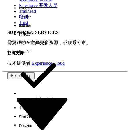
Salesforce 开发人员
Français
体验
Trailhead
培训
Deutsch
Trust
Italiano
SUPPORT & SERVICES
日本語
全部清除
完成
需要帮助？查找更多资源，或联系专家。
Español (México)
Español
获得支持
技术提供者
Experience Cloud
中文（简体）
Select Org
中文（简体）
中文（繁体）
한국어
Русский
没有结果