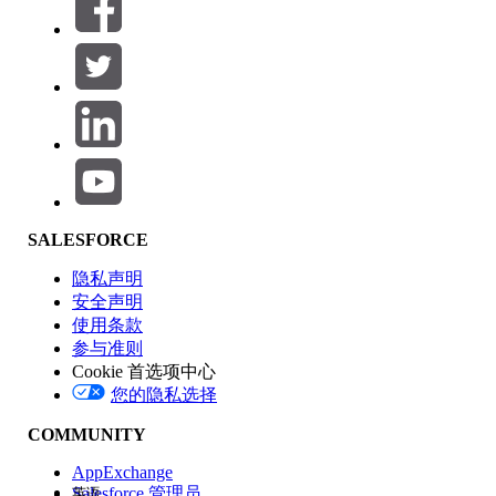
筛选器 (0)
选择筛选器
添加
产品区域
SALESFORCE
功能影响
隐私声明
安全声明
使用条款
参与准则
Cookie 首选项中心
版本
您的隐私选择
COMMUNITY
AppExchange
Salesforce 管理员
英语