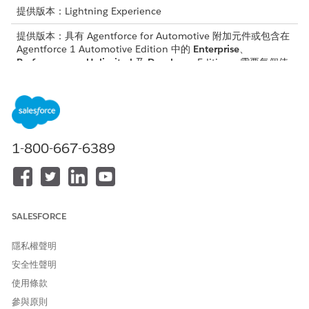
提供版本：Lightning Experience
提供版本：具有 Agentforce for Automotive 附加元件或包含在
Agentforce 1 Automotive Edition 中的
Enterprise
、
Performance
、
Unlimited
及
Developer
Edition。需要每個使
用者擁有 Agentforce for Automotive 附加元件才能存取動作。
子工作人員:駕駛員帳戶摘要
汽車公司的銷售或服務代表可以使用「駕駛員帳戶摘要」子代理
程式來摘要客戶帳戶及其車輛。Agentforce 也可協助根據車輛
1-800-667-6389
摘要建立工作。
子工作人員:駕駛員財務帳戶摘要
汽車公司的銷售或服務代表可以使用「駕駛人員財務帳戶摘要」
子代理程式來摘要客戶帳戶和相關聯財務帳戶的財務資訊。
Agentforce 也可協助根據財務帳戶摘要建立工作。
SALESFORCE
子工作人員:經銷商搜尋一般
隱私權聲明
汽車公司的銷售或服務代表可以使用「經銷商搜尋」子代理程式
安全性聲明
來代表客戶搜尋以位置為基礎的經銷商,並摘要經銷商。
使用條款
子工作人員:經銷商搜尋車輛服務
參與原則
汽車公司的銷售或服務代表可以使用「經銷商搜尋車輛服務」子