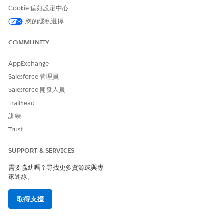
代理程式來代表客戶搜尋以位置為基礎的經銷商、摘要經銷商、
Cookie 偏好設定中心
抓取機會,並排程服務約會。
您的隱私選擇
子工作人員:經銷商搜尋試駕
汽車公司的銷售或服務代表可以使用「經銷商搜尋車輛服務」子
COMMUNITY
代理程式來代表客戶搜尋以位置為基礎的經銷商、摘要經銷商、
抓取機會,並排程試駕。
AppExchange
Salesforce 管理員
Salesforce 開發人員
Trailhead
此文章是否解決您的問題？
訓練
請讓我們知道，以便我們改進！
Trust
是
否
SUPPORT & SERVICES
需要協助嗎？尋找更多資源或與專
家連線。
取得支援