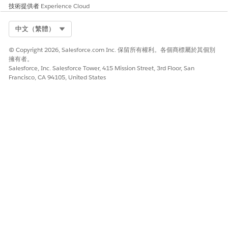
技術提供者
Experience Cloud
Select Org
中文（繁體）
© Copyright 2026, Salesforce.com Inc. 保留所有權利。各個商標屬於其個別
擁有者。
Salesforce, Inc. Salesforce Tower, 415 Mission Street, 3rd Floor, San
Francisco, CA 94105, United States