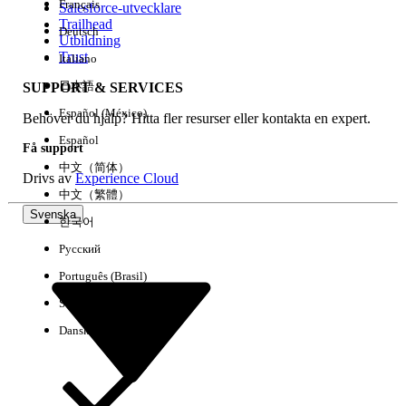
Français
Salesforce-utvecklare
Trailhead
Deutsch
Händelse
Utbildning
Trust
Italiano
日本語
SUPPORT & SERVICES
Español (México)
Behöver du hjälp? Hitta fler resurser eller kontakta en expert.
Rensa alla
Klart
Español
Få support
中文（简体）
Drivs av
Experience Cloud
中文（繁體）
Svenska
한국어
Русский
Português (Brasil)
Suomi
Dansk
Inga resultat