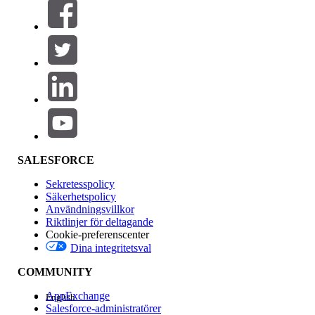
Filter (0)
VÄLJ FILTER
Lägg till
Produktområde
Funktionspåverkan
SALESFORCE
Sekretesspolicy
Säkerhetspolicy
Användningsvillkor
Riktlinjer för deltagande
Cookie-preferenscenter
Dina integritetsval
Version
COMMUNITY
AppExchange
English
Salesforce-administratörer