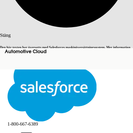
Sök
Stäng
Den här texten har översatts med Salesforces maskinöversättningssystem. Mer information
Automotive Cloud
Byt till engelska
Inte nu
här
.
Stäng
Stäng
1-800-667-6389