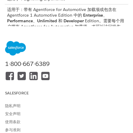
适用于：带有 Agentforce for Automotive 加载项或包含在
Agentforce 1 Automotive Edition 中的
Enterprise
、
Performance
、
Unlimited
和
Developer
Edition。需要每个用
户拥有 Agentforce for Automotive 加载项，才可以访问操作。
请确保贵组织已配置这些许可证。
AutomotiveFoundation 加载项
AutomotiveScheduler 加载项
LightningScheduler 加载项
1-800-667-6389
CriteriaBasedSearchFilter 加载项
EinsteinForAutomotive 加载项
UniversalCreditMetering
AgentforceEmployeeAgentAddOn
SALESFORCE
请确保启用这些功能。
设置> 功能设置> Automotive 设置> Automotive
隐私声明
设置> 功能设置> Automotive 生成式 AI
安全声明
设置> 功能设置> Automotive 生成式 AI> Automotive 客服人
使用条款
员
参与准则