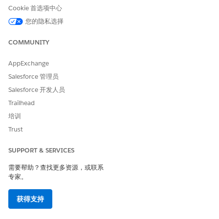
设置> 功能设置> 借贷> 数字借贷
Cookie 首选项中心
设置> 功能设置> 贷款> 车辆和资产贷款
您的隐私选择
或者
设置> 功能设置> 车辆和资产财务
COMMUNITY
设置> 功能设置> Automotive 设置> Automotive Scheduler
AppExchange
设置> 功能设置> 基于条件的搜索和筛选设置> 基于条件的搜索
Salesforce 管理员
和筛选
Salesforce 开发人员
有关模板操作中使用的客户数据和 Salesforce 对象的详细信息，请
Trailhead
参阅
客服人员和数据使用
。
培训
要在此客服人员模板中使用子客服人员，请
启用 Data Cloud
。
Trust
将外部 Automotive 数据引入 Data Cloud。
要搜索车辆和车辆定义，请确保您已为车辆定义可搜索字段对象
设置了基于条件的搜索和筛选配置。有关更多信息，请查看
设置
SUPPORT & SERVICES
车辆库存搜索
。
需要帮助？查找更多资源，或联系
要搜索经销商，请确保您已经为经销商产品可搜索字段和经销商
专家。
车辆定义可搜索字段对象设置了基于条件的搜索和筛选配置。有
关更多信息，请查看
设置经销商搜索
。
获得支持
设置 Automotive Scheduler，以安排试驾和服务预约。见
在
Automotive Cloud 中设置
预约计划。