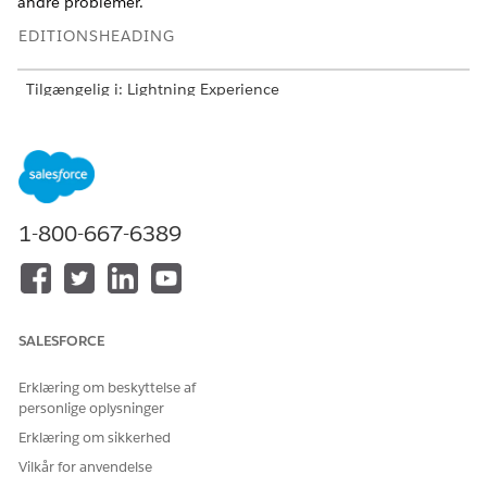
andre problemer.
EDITIONSHEADING
Tilgængelig i: Lightning Experience
Tilgængelig i:
Enterprise
,
Performance
,
Unlimited
og
Developer
Edition med tilføjelsesprogrammet Agentforce
for biler eller inkluderet i Agentforce 1 Automotive Edition.
Kræver, at hver bruger har tilføjelsesprogrammet Agentforce
for biler for at få adgang til handlingen.
1-800-667-6389
Understøttelse af sprog og landestandard
Agentforce Automotive Sales Concierge understøtter engelsk i
denne landestandard.
SALESFORCE
LOKAL
KODE
Erklæring om beskyttelse af
Engelsk (USA)
en_US
personlige oplysninger
Erklæring om sikkerhed
Understøttelse af stor sprogmodel
Vilkår for anvendelse