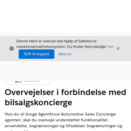
Denne tekst er oversat ved hjælp af Salesforce-
maskinoversættelsessystem. Du finder flere detaljer
her
.
Luk
Luk
Luk
Skift til engelsk
Ikke nu
Indhold
Vis indholdsfortegnelse
Overvejelser i forbindelse med
bilsalgskoncierge
Hvis du vil bruge Agentforce Automotive Sales Concierge-
agenten, skal du overveje understøttet funktionalitet,
anvendelse, begrænsninger og tilladelser, begrænsninger og