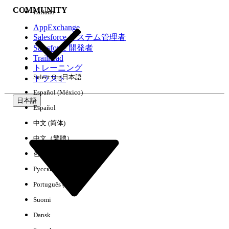
COMMUNITY
Italiano
AppExchange
Salesforce システム管理者
Salesforce 開発者
環境
Trailhead
トレーニング
Select Org
日本語
トラスト
Español (México)
日本語
Español
すべてクリア
完了
中文 (简体)
中文（繁體）
한국어
Русский
Português (Brasil)
Suomi
Dansk