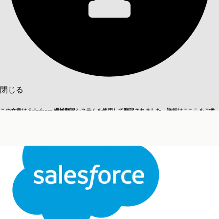
目次を表示
目次
検索
閉じる
この文章は Salesforce 機械翻訳システムを使用して翻訳されました。詳細は
こちら
をご参
英語に切り替える
今はしません
照ください。
閉じる
閉じる