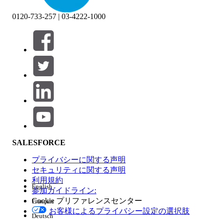
0120-733-257 | 03-4222-1000
絞り込み条件 (0)
絞り込み条件を選択
追加
製品エリア
SALESFORCE
機能の影響
プライバシーに関する声明
セキュリティに関する声明
利用規約
English
参加ガイドライン:
Cookie プリファレンスセンター
Français
エディション
お客様によるプライバシー設定の選択肢
Deutsch