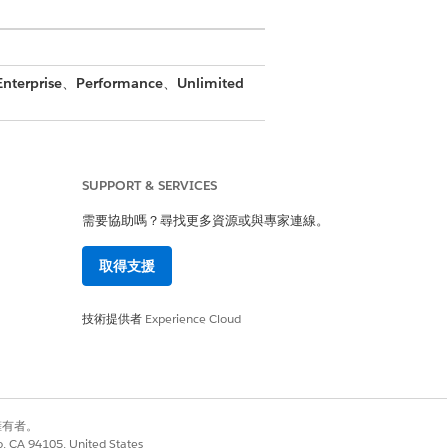
Enterprise
、
Performance
、
Unlimited
SUPPORT & SERVICES
需要協助嗎？尋找更多資源或與專家連線。
取得支援
錄中挑選內容,並立即為該客戶開始銷
技術提供者
Experience Cloud
的名稱、電子郵件或電話號碼進行識
別擁有者。
co, CA 94105, United States