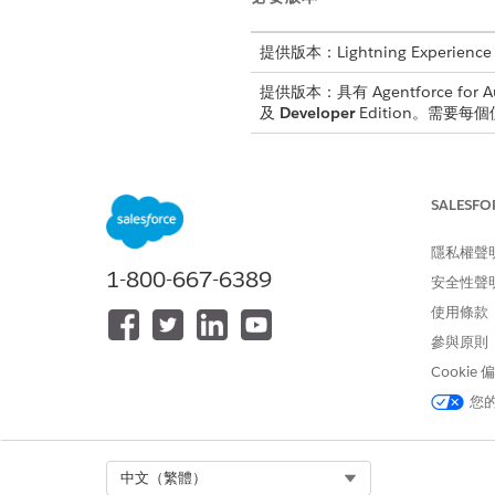
提供版本：Lightning Experience
提供版本：具有 Agentforce for Au
及
Developer
Edition。需要每個使
設定 Einstein 生成式 AI 以
啟用 Agentforce
。
使用「汽車銷售服務台」範本
建
SALESFO
隱私權聲
「汽車銷售服務台」工作
備註
1-800-667-6389
安全性聲
使用條款
直接從客戶的「帳戶」頁面與工
參與原則
售流程。
Cookie
如果工作人員是在帳戶頁面外起
您
別。識別帳戶後,工作人員會在
Select Org
中文（繁體）