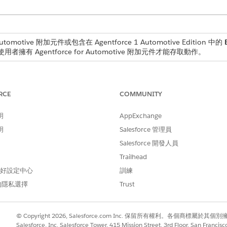
tomotive 附加元件或包含在 Agentforce 1 Automotive Edition 中的
用者擁有 Agentforce for Automotive 附加元件才能存取動作。
存取強大的生成式 AI 功能
。
立工作人員
,並根據您的需求設定設定。
RCE
COMMUNITY
明
AppExchange
人員範本與子工作人員僅適用於舊版 Agentforce Builder。
明
Salesforce 管理員
Salesforce 開發人員
作人員啟動互動。從該處啟動時,工作人員可以智慧地從帳戶記
Trailhead
 偏好設定中心
訓練
始,則必須先驗證帳戶,才能開始銷售流程。這會透過要求客戶
的隱私選擇
Trust
正確的帳戶內容中繼續銷售流程。
© Copyright 2026, Salesforce.com Inc. 保留所有權利。各個商標屬於其個
Salesforce, Inc. Salesforce Tower, 415 Mission Street, 3rd Floor, San Francis