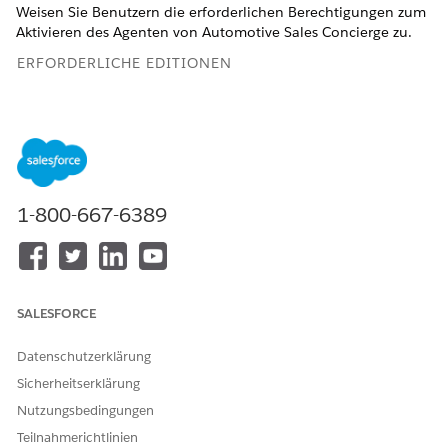
Weisen Sie Benutzern die erforderlichen Berechtigungen zum
Aktivieren des Agenten von Automotive Sales Concierge zu.
ERFORDERLICHE EDITIONEN
Verfügbarkeit: Lightning Experience
Verfügbarkeit:
Enterprise
,
Performance
,
Unlimited
und
Developer
Edition mit dem Add-On "Agentforce für
Automotive" oder in der Agentforce 1 Automotive Edition
enthalten. Für den Zugriff auf die Aktion muss jeder
1-800-667-6389
Benutzer über das Add-On "Agentforce für Automotive"
verfügen.
ERFORDERLICHE BENUTZERBERECHTIGUNGEN
SALESFORCE
Zuweisen von
Berechtigungssätze
Berechtigungssätzen:
zuweisen
Datenschutzerklärung
UND
Sicherheitserklärung
Setup und Konfiguration
Nutzungsbedingungen
anzeigen
Teilnahmerichtlinien