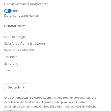
Weisen Sie Berechtigungssatz-Lizenzen zu.
Cookie-Voreinstellungscenter
Geben Sie unter "Setup" im Feld "Schnellsuche"
Benutzer
Ihre
ein und wählen Sie dann
Benutzer
aus.
Datenschutzauswahlen
Wählen Sie einen Benutzer aus.
Klicken Sie in der Themenliste "Berechtigungssätze" auf
COMMUNITY
Zuweisungen bearbeiten
.
Wählen Sie unter "Verfügbare Berechtigungssätze" die
AppExchange
Berechtigungssätze
Automotive Foundation-Benutzer,
Salesforce-Administratoren
Automotive Scheduler, Kriterienbasierte Suche und
Salesforce-Entwickler
Filterung, Partner-Leadverwaltung,
Aufforderungsvorlagenbenutzer
aus und klicken Sie dann
Trailhead
auf
Hinzufügen
.
Schulung
Speichern Sie Ihre Änderungen.
Trust
Select Org
Deutsch
KONNTEN SIE IHR PROBLEM MITHILFE DIESES ARTIKELS
LÖSEN?
© Copyright 2026, Salesforce.com Inc. Alle Rechte vorbehalten. Die
Geben Sie uns Feedback, damit wir uns verbessern können.
verschiedenen Marken sind Eigentum der jeweiligen Inhaber.
Salesforce.com Germany GmbH, Erika-Mann-Str. 31, 80636 München,
Ja
Nein
Deutschland