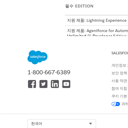
필수 EDITION
지원 제품: Lightning Experience
지원 제품: Agentforce for Aut
Unlimited
및
Developer
Editio
조직이 다음 라이센스로 프로비
SALESFO
AutomotiveFoundationAddO
AutomotiveSchedulerAddOn
개인정보
LightningSchedulerAddOn
1-800-667-6389
보안 정책
CriteriaBasedSearchFilterAd
사용 약관
ManufacturingPartnerLead
EinsteinForAutomotiveAddO
참여 지침
UniversalCreditMetering
쿠키 기본
AgentforceEmployeeAgentA
귀하
다음 기능이 활성화되어 있는지
설정> 기능 설정> Automotive 
Select Org
한국어
설정> 기능 설정> 자동차 생성형