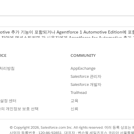
omotive 추가 기능이 포함되거나 Agentforce 1 Automotive Edition에 
n. 작업에 액세스하려면 각 사용자에게 Agentforce for Automotive 
저닝되어 있는지 확인합니다.
RCE
COMMUNITY
n
 처리방침
AppExchange
Salesforce 관리자
dOn
Salesforce 개발자
MgmtAddOn
n
Trailhead
 설정 센터
교육
ddOn
의 개인정보 보호 선택
신뢰
 확인합니다.
설정> Automotive
© Copyright 2026, Salesforce.com Inc. All rights reserved. 여러 등
 AI
사업자 등록번호 : 120-86-92851 , 대표자 : 벤슨웡 세일즈포스 코리아 서울특