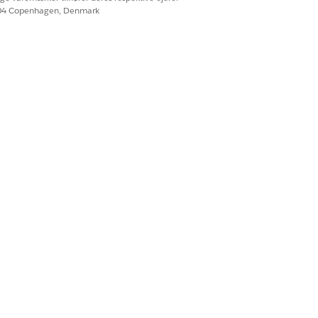
604 Copenhagen, Denmark
sation, konfigurer de nødvendige
deragenter hjælper agenter med at
inger og udføre handlinger.
Ja
Nej