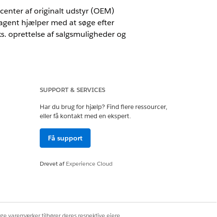
ucenter af originalt udstyr (OEM)
e agent hjælper med at søge efter
s. oprettelse af salgsmuligheder og
SUPPORT & SERVICES
entforce for biler eller inkluderet i
Har du brug for hjælp? Find flere ressourcer,
ler for at få adgang til handlingen.
eller få kontakt med en ekspert.
Få support
entforce
, før du implementerer
Drevet af
Experience Cloud
nderstøttet funktionalitet, anvendelse,
ige varemærker tilhører deres respektive ejere.