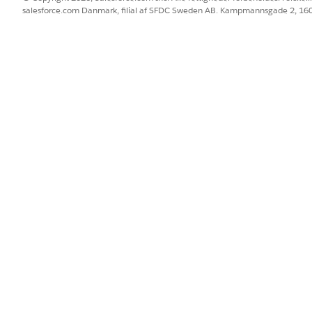
salesforce.com Danmark, filial af SFDC Sweden AB. Kampmannsgade 2, 1
erge for Partners-agent op at køre. Forbered din Salesforce-organi
n agent.
ilsalg for partnere
gents række af funktioner for et bestemt job, der skal udføres. Un
eranmodninger, bestemme omfanget af anmodninger, træffe beslutn
BLEM?
 os!