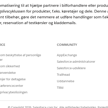
atisering til at hjælpe partnere i bilforhandlere eller prod
gslivscyklussen for produkter, f.eks. køretøjer og dele. Denn
ant tilbehør, gøre det nemmere at udføre handlinger som f.ek
er, reservation af testkørsler og kladdemails.
nce
RCE
COMMUNITY
rmance
,
Unlimited
og
Developer
Edition med tilføjelsesprogrammet Ag
 om beskyttelse af personlige
AppExchange
 Kræver, at hver bruger har tilføjelsesprogrammet Agentforce for bi
er
Salesforce-administratorer
 om sikkerhed
Salesforce-udviklere
ennemgå de tilgængelige ressourcer for
Einstein Generative AI
og
Ag
r anvendelse
Trailhead
 i henhold til dine krav.
njer for deltagelse
Uddannelse
ræferencecenter
Tillid
d bilsalgskoncierge for partnere
privacybeslissingen
Automotive Sales Concierge for Partners-agenten, skal du overveje u
, begrænsninger og andre problemer.
ive Sales Concierge for partnere
© Copyright 2026, Salesforce.com Inc. Alle rettigheder forbeholdes. Forskell