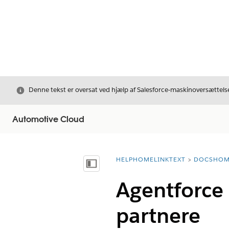
Luk
Denne tekst er oversat ved hjælp af Salesforce-maskinoversættelse
Automotive Cloud
HELPHOMELINKTEXT
DOCSHOM
breadcrumbDescription
Vis indholdsfortegnelse
Agentforce t
partnere