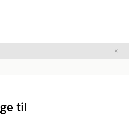
Luk
Luk
ge til