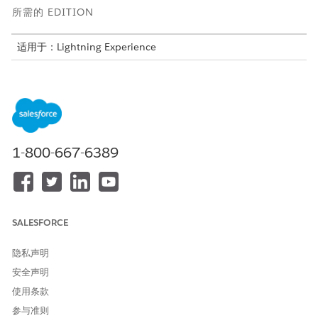
所需的 EDITION
适用于：Lightning Experience
适用于：带有 Agentforce for Automotive 加载项或包含在
Agentforce 1 Automotive Edition 中的
Enterprise
、
Performance
、
Unlimited
和
Developer
Edition。需要每个用
户拥有 Agentforce for Automotive 加载项，才可以访问操作。
设置 Einstein 生成式 AI 以获取强大的生成式 AI 功能
。
1-800-667-6389
启用 Agentforce
。
使用 Automotive Sales Concierge for Partners 模板
创建客服
人员
，并根据您的需要配置设置。
客户可以直接从 Experience Cloud 站点启动与客服人员的交互。
SALESFORCE
隐私声明
本文章是否解决您的问题？
安全声明
请与我们共享您的想法，以便我们进行改进！
使用条款
参与准则
是
否