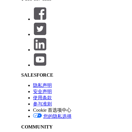
从“设置”中，在快速查找框中，输入
，然
“用户”
选择用户。
在权限集分配相关列表中，单击
编辑分配
。
在“可用权限集”下，选择 Experience Cloud 的
Cloud 的基于条件的搜索和筛选、数据漏斗基础用户、
保存更改。
Salesforce Help | Article
分配对象权限。
从“设置”中，在快速查找框中输入简档，然后选
选择您正在编辑的合作伙伴用户简档，然后单击
备注
虽然新组织需要这些配置，但请确保您根据
SALESFORCE
在标准对象权限下，找到这些对象并分配以下访
对象
隐私声明
价格手册
安全声明
车辆定义可搜索字段
使用条款
参与准则
经销商产品可搜索字段
Cookie 首选项中心
业务机会
您的隐私选择
报价
COMMUNITY
预约主题时间空档