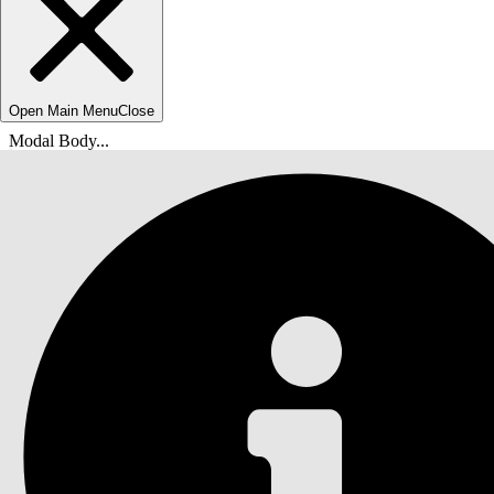
Open Main Menu
Close
Modal Body...
您在此处：
Salesforce 帮助
文档
Automotive Cloud