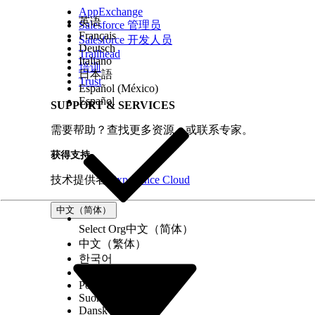
工作类型
AppExchange
英语
Salesforce 管理员
工作类型组
Français
Salesforce 开发人员
服务预约
Deutsch
Trailhead
Italiano
服务区域
培训
日本語
配置字段级安全性。
Trust
Español (México)
在“设置”中，转到对象管理器。
Español
SUPPORT & SERVICES
在快速查找框中，输入对象名称，然后选择对象
选择字段和关系。
需要帮助？查找更多资源，或联系专家。
选择类型，然后单击设置字段级安全性。
获得支持
备注
虽然新组织需要这些配置，但请确保您根据
技术提供者
Experience Cloud
为以下对象上以下字段的简档选择可见并取消选
对象
中文（简体）
车辆定义可搜索字段
Select Org
中文（简体）
中文（繁体）
经销商产品可搜索字段
한국어
价格手册条目
Русский
业务机会产品
Português (Brasil)
Suomi
车辆
Dansk