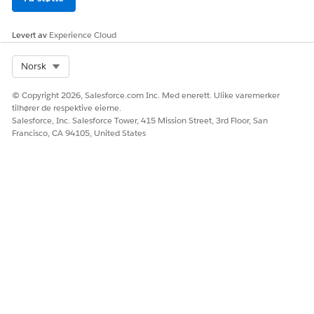
Oppsett> Funksjonsinnstillinger> Innstillinger for
Levert av
Experience Cloud
vurderingsbehandling> Behandling av vurderinger
Oppsett> Funksjonsinnstillinger> Manufacturing>
Select Org
Norsk
Behandling av partnersalgsemner
Oppsett> Funksjonsinnstillinger> Innstillinger for
© Copyright 2026, Salesforce.com Inc. Med enerett. Ulike varemerker
tilhører de respektive eierne.
kriteriebasert søk og filtrering> Kriteriebasert søk og
Salesforce, Inc. Salesforce Tower, 415 Mission Street, 3rd Floor, San
filtrering
Francisco, CA 94105, United States
Oppsett> Funksjonsinnstillinger> Tilbudsinnstillinger>
Aktiver tilbud
Oppsett> Funksjonsinnstillinger> Analytics> Data
Pipeline> Komme i gang > Data Pipeline
Hvis du vil ha detaljer om kundedataene og Salesforce-
objektene som brukes i malens handlinger, kan du se
Agenter
og bruk av data
.
For å søke etter produkter eller deler for kjøretøy må du
kontrollere at du har konfigurert kriteriebasert søk og
filterkonfigurasjoner for objektet Søkbart felt for
forhandlerprodukt. Hvis du vil ha mer informasjon, kan du