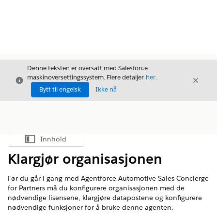
Denne teksten er oversatt med Salesforce
maskinoversettingssystem. Flere detaljer
her
.
Avslutt
Avslut
Avslutt
Bytt til engelsk
Ikke nå
Innhold
Vis innholdsfortegnelse
Klargjør organisasjonen
Før du går i gang med Agentforce Automotive Sales Concierge
for Partners må du konfigurere organisasjonen med de
nødvendige lisensene, klargjøre datapostene og konfigurere
nødvendige funksjoner for å bruke denne agenten.