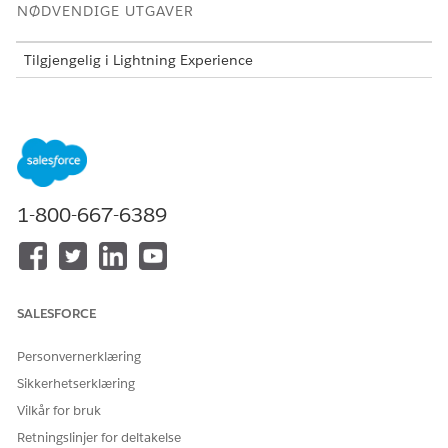
NØDVENDIGE UTGAVER
Tilgjengelig i Lightning Experience
Tilgjengelig i
Enterprise
,
Performance
,
Unlimited
og
Developer
Edition med Agentforce for Automotive-tillegget
eller inkludert i Agentforce 1 Automotive Edition. Krever at
hver bruker har tillegget Agentforce for bilindustri for å få
tilgang til handlingen.
Kontroller at organisasjonen er klargjort med disse lisensene.
1-800-667-6389
AutomotiveFoundationAddOn
AutomotiveFoundationForExprcCloudAddOn
AutomotiveSchedulerAddOn
SALESFORCE
AutomotiveSchedulerForExprcCloudAddOn
Personvernerklæring
LightningSchedulerAddOn
Sikkerhetserklæring
CriteriaBasedSearchFilterAddOn
Vilkår for bruk
CriteriaBasedSearchFilterExpCloudAddOn
Retningslinjer for deltakelse