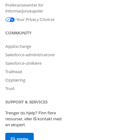
ManufacturingPartnerLeadMgmtAddOn
Preferansesenter for
informasjonskapsler
UniversalCreditMetering
Your Privacy Choices
PartnerCommunity
COMMUNITY
PartnerCommunityLogin
SonicEmbeddedStoreBase
AppExchange
EinsteinAnalyticsPlus
Salesforce-administratorer
Salesforce-utviklere
DataProcessingEngine
Trailhead
Kontroller at disse funksjonene er aktivert.
Opplæring
Oppsett> Funksjonsinnstillinger> Innstillinger for
Trust
bilindustri > Bilindustri
Oppsett> Funksjonsinnstillinger> Generativ AI for
SUPPORT & SERVICES
bilindustri
Trenger du hjelp? Finn flere
Oppsett> Funksjonsinnstillinger> Generativ AI for
ressurser, eller få kontakt med
bilindustri > Biltjenesteagenter
en ekspert.
Oppsett> Funksjonsinnstillinger> Innstillinger for
Få støtte
bilindustri > Automotive Scheduler