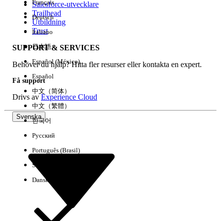
Français
Salesforce-utvecklare
Trailhead
Deutsch
Händelse
Utbildning
Trust
Italiano
日本語
SUPPORT & SERVICES
Español (México)
Behöver du hjälp? Hitta fler resurser eller kontakta en expert.
Rensa alla
Klart
Español
Få support
中文（简体）
Drivs av
Experience Cloud
中文（繁體）
Svenska
한국어
Русский
Português (Brasil)
Suomi
Dansk
Inga resultat