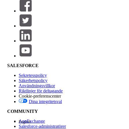
Filter (0)
VÄLJ FILTER
Lägg till
Produktområde
Funktionspåverkan
SALESFORCE
Sekretesspolicy
Säkerhetspolicy
Användningsvillkor
Riktlinjer för deltagande
Cookie-preferenscenter
Dina integritetsval
Version
COMMUNITY
AppExchange
English
Salesforce-administratörer