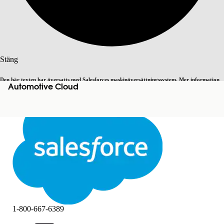
Sök
Stäng
Den här texten har översatts med Salesforces maskinöversättningssystem. Mer information
Automotive Cloud
Byt till engelska
Inte nu
här
.
Stäng
Stäng
1-800-667-6389