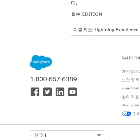
다.
필수 EDITION
지원 제품: Lightning Experience
지원 제품: Agentforce for Aut
Unlimited
및
Developer
Editio
SALESFO
자세한 내용 및 설정 단계는
산
개인정보
1-800-667-6389
보안 정책
이 기사를 통해 문제를 해결했습니까
사용 약관
개선을 위한 의견을 보내주세요.
참여 지침
쿠키 기본
귀하
Select Org
한국어