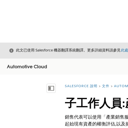
結束
此文已使用 Salesforce 機器翻譯系統翻譯。更多詳細資料請參見
此
Automotive Cloud
SALESFORCE 說明
文件
AUTOM
您位於此處：
顯示目錄
子工作人員
銷售代表可以使用「產業銷售
起始現有資產的權衡評估,以及