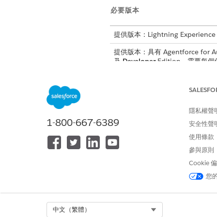
必要版本
提供版本：Lightning Experience
提供版本：具有 Agentforce for Au
及
Developer
Edition。需要每個使
準備您的組織
SALESFO
在您開始使用 Agentforce Au
員所需的功能。
隱私權聲
設定合作夥伴的汽車銷售服務台
1-800-667-6389
安全性聲
將啟用「適用於合作夥伴的汽車
使用條款
從 Agentforce Automotive S
參與原則
使用「適用於合作夥伴的汽車銷
Cookie
將合作夥伴的汽車銷售服務台部署至 E
您
讓您的「適用於合作夥伴的汽車銷售
並使用部署為您的客戶內嵌傳訊
Select Org
中文（繁體）