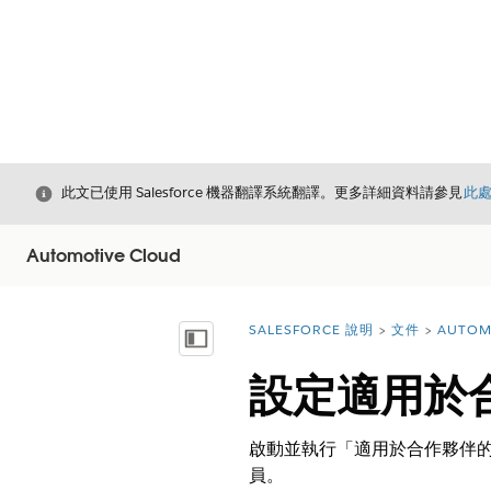
結束
此文已使用 Salesforce 機器翻譯系統翻譯。更多詳細資料請參見
此
Automotive Cloud
SALESFORCE 說明
文件
AUTOM
您位於此處：
顯示目錄
設定適用於合
啟動並執行「適用於合作夥伴的汽
員。