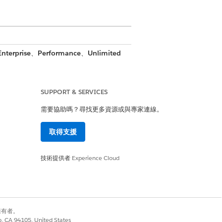
Enterprise
、
Performance
、
Unlimited
SUPPORT & SERVICES
要的授權設定您的組織、準備資料記錄,並設定使用此工作人
需要協助嗎？尋找更多資源或與專家連線。
取得支援
的銷售生命週期。
技術提供者
Experience Cloud
戶使用。設定聊天與路由設定以處理傳入查詢,
別擁有者。
co, CA 94105, United States