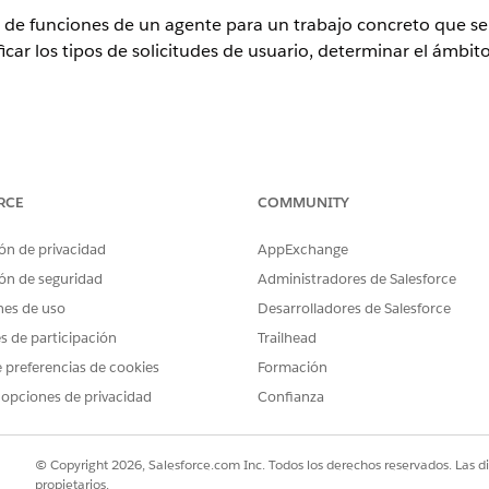
de funciones de un agente para un trabajo concreto que se v
icar los tipos de solicitudes de usuario, determinar el ámbito
ence
RCE
COMMUNITY
rise
,
Performance
,
Unlimited
y
Developer
Edition con el complemen
omotive Edition. Requiere que cada usuario tenga el complemento
ón de privacidad
AppExchange
ón de seguridad
Administradores de Salesforce
as de automoción
nes de uso
Desarrolladores de Salesforce
utomotive Sales Concierge ofrece una solución centralizada para 
nte. Los representantes de ventas de una empresa de automoción p
es de participación
Trailhead
umir detalles de vehículos y clientes, buscar nuevos vehículos y ac
 preferencias de cookies
Formación
r concesionarios, capturar oportunidades y presupuestos, programar
 opciones de privacidad
Confianza
 Este subagente proporciona un asistente de IA conversacional, ay
utilizando lenguaje natural y realizar tareas de ventas complejas, t
o manual y mejorando la implicación de los clientes.
© Copyright 2026, Salesforce.com Inc. Todos los derechos reservados. Las d
propietarios.
s de Industries