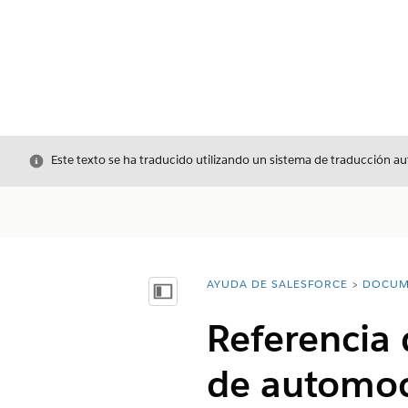
Cerrar
Este texto se ha traducido utilizando un sistema de traducción a
AYUDA DE SALESFORCE
DOCUM
Usted está aquí:
Mostrar índice de materias
Referencia 
de automo