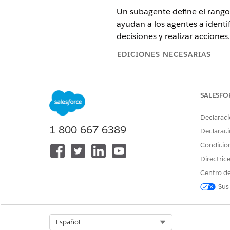
Un subagente define el rango 
ayudan a los agentes a identif
decisiones y realizar acciones.
EDICIONES NECESARIAS
Disponible en: Lightning Experi
SALESFO
Disponible en: Ediciones
Enterp
o incluido en Agentforce 1 Aut
acceder a la acción.
Declaraci
1-800-667-6389
Declaraci
Subagente: Conserje de vent
Condicio
El subagente de agentes de A
personalizada para cada clie
Directric
ventas de automoción para res
Centro de
accesorios relevantes, busca
Sus
evaluaciones de intercambio.
a interactuar con el sistema 
significativamente el esfuerz
Select Org
Español
Subagente: Conserje de venta