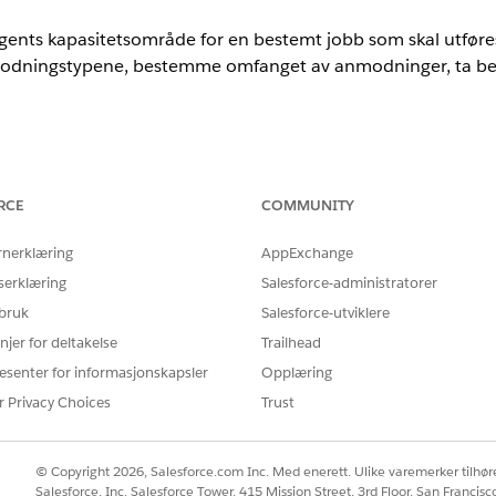
gents kapasitetsområde for en bestemt jobb som skal utføre
modningstypene, bestemme omfanget av anmodninger, ta besl
nce
mance
,
Unlimited
og
Developer
Edition med Agentforce for Automotiv
RCE
COMMUNITY
Krever at hver bruker har tillegget Agentforce for bilindustri for å 
rnerklæring
AppExchange
salg
serklæring
Salesforce-administratorer
 Concierge-agent tilbyr en sentralisert løsning for å lage en tilpa
ruke underagenten Automotive Sales Concierge til å oppsummere kjø
 bruk
Salesforce-utviklere
øke etter produkter og relevante tilbehør, søke etter forhandlere, f
njer for deltakelse
Trailhead
arte innkjøpsvurderinger. Denne underagent leverer en samtale AI-a
esenter for informasjonskapsler
Opplæring
aturlig språk og utføre komplekse salgsoppgaver, alt i én flyt, n
eengasjementet.
r Privacy Choices
Trust
scierge
n Industries Sales Concierge til å søke etter produkter og deler m
© Copyright 2026, Salesforce.com Inc. Med enerett. Ulike varemerker tilhøre
butører, fange opp salgsmuligheter og tilbud, starte innkjøpsvurderin
Salesforce, Inc. Salesforce Tower, 415 Mission Street, 3rd Floor, San Francis