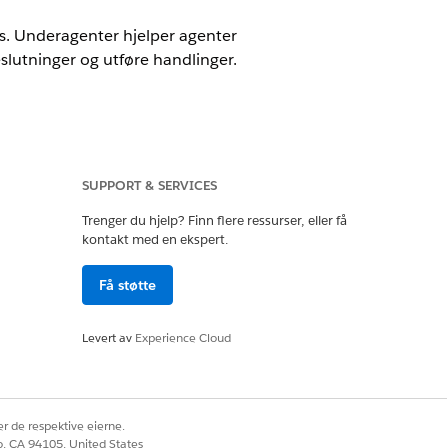
s. Underagenter hjelper agenter
utninger og utføre handlinger.
e-tillegget eller inkludert i
SUPPORT & SERVICES
få tilgang til handlingen.
Trenger du hjelp? Finn flere ressurser, eller få
kontakt med en ekspert.
sset kjøpsopplevelse for hver kunde.
retøy- og kundedetaljer, søke etter nye
Få støtte
ange opp salgsmuligheter og tilbud,
ssistent som hjelper selgere med å
Levert av
Experience Cloud
oe som reduserer manuell innsats
ed konversasjonsspørringer, hente
r de respektive eierne.
ger for eksisterende aktiva og
co, CA 94105, United States