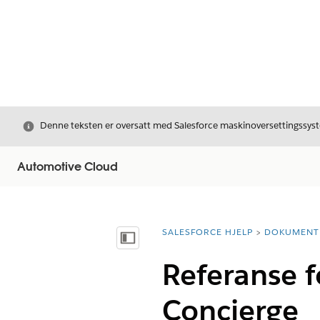
Avslutt
Denne teksten er oversatt med Salesforce maskinoversettingssyste
Automotive Cloud
SALESFORCE HJELP
DOKUMENT
Du er her:
Vis innholdsfortegnelse
Referanse f
Concierge