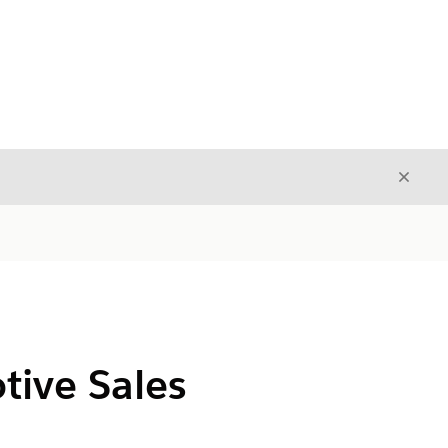
Avslut
Avslutt
tive Sales