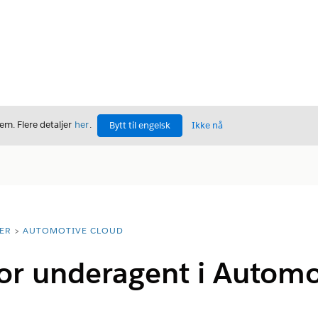
m. Flere detaljer
her
.
Bytt til engelsk
Ikke nå
ER
AUTOMOTIVE CLOUD
or underagent i Automo