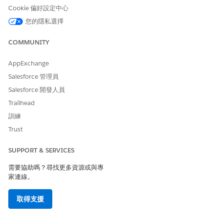
建立車輛評估
Cookie 偏好設定中心
建立包含產品和偏好賣方的
您的隱私選擇
機會
從機會建立報價
COMMUNITY
排程汽車約會
AppExchange
觸發此子工作人員的說話方式範例
Salesforce 管理員
Salesforce 開發人員
「以 5% 折扣建立報價」
「我想要為此客戶起始權衡」
Trailhead
「我想要排程 Neogen Ionic EV 2024 的試駕」
訓練
Trust
SUPPORT & SERVICES
此文章是否解決您的問題？
請讓我們知道，以便我們改進！
需要協助嗎？尋找更多資源或與專
家連線。
是
否
取得支援