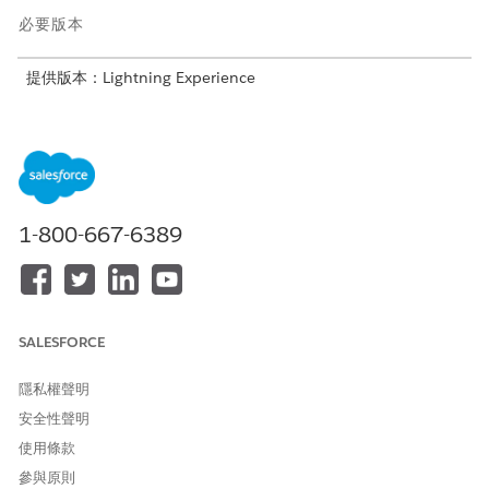
必要版本
提供版本：Lightning Experience
提供版本：具有 Agentforce for Automotive 附加元件或包含在
Agentforce 1 Automotive Edition 中的
Enterprise
、
Performance
、
Unlimited
及
Developer
Edition。需要每個使
用者擁有 Agentforce for Automotive 附加元件才能存取動作。
1-800-667-6389
子工作人員詳細資料
API 名稱
AutomotiveSalesConciergeF
orPartners
包含的工作人員動作
搜尋相關產品和零件
SALESFORCE
傳送電子郵件給連絡人
取得工作類型群組與區域範
隱私權聲明
圍
安全性聲明
搜尋客戶帳戶
為客戶取得車輛
使用條款
取得可用的約會時段
參與原則
搜尋車輛定義