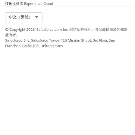
技術提供者
Experience Cloud
Select Org
中文（繁體）
© Copyright 2026, Salesforce.com Inc. 保留所有權利。各個商標屬於其個別
擁有者。
Salesforce, Inc. Salesforce Tower, 415 Mission Street, 3rd Floor, San
Francisco, CA 94105, United States