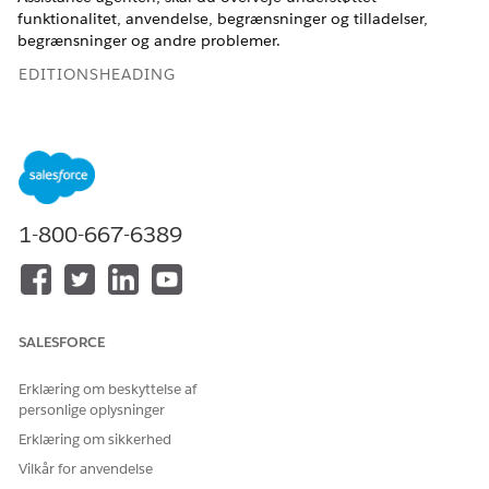
funktionalitet, anvendelse, begrænsninger og tilladelser,
begrænsninger og andre problemer.
EDITIONSHEADING
Tilgængelig i: Lightning Experience
Tilgængelig i:
Enterprise
,
Performance
,
Unlimited
og
Developer
Edition med tilføjelsesprogrammet Agentforce
for biler eller inkluderet i Agentforce 1 Automotive Edition.
Kræver, at hver bruger har tilføjelsesprogrammet Agentforce
1-800-667-6389
for biler for at få adgang til handlingen.
Understøttelse af sprog og landestandard
Agentforce Automotive Garanti Claims Assistance understøtter
SALESFORCE
engelsk i denne landestandard.
Erklæring om beskyttelse af
LOKAL
KODE
personlige oplysninger
Engelsk (USA)
en_US
Erklæring om sikkerhed
Vilkår for anvendelse