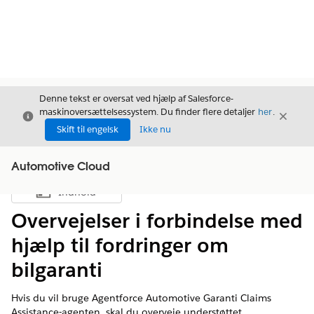
Denne tekst er oversat ved hjælp af Salesforce-
maskinoversættelsessystem. Du finder flere detaljer
her
.
Luk
Luk
Luk
Skift til engelsk
Ikke nu
Automotive Cloud
Indhold
Vis indholdsfortegnelse
Overvejelser i forbindelse med
hjælp til fordringer om
bilgaranti
Hvis du vil bruge Agentforce Automotive Garanti Claims
Assistance-agenten, skal du overveje understøttet