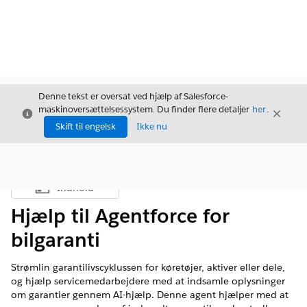
Denne tekst er oversat ved hjælp af Salesforce-
maskinoversættelsessystem. Du finder flere detaljer
her
.
Luk
Luk
Luk
Skift til engelsk
Ikke nu
Indhold
Vis indholdsfortegnelse
Hjælp til Agentforce for
bilgaranti
Strømlin garantilivscyklussen for køretøjer, aktiver eller dele,
og hjælp servicemedarbejdere med at indsamle oplysninger
om garantier gennem AI-hjælp. Denne agent hjælper med at