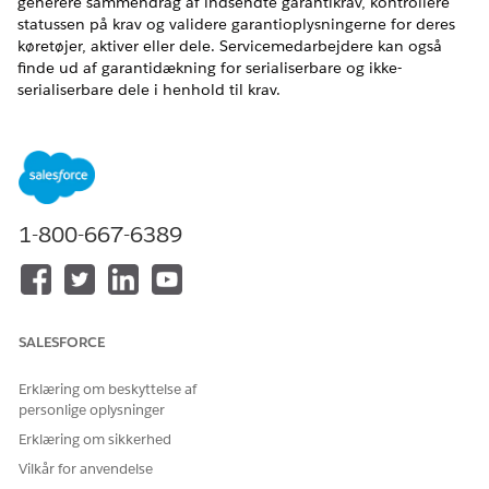
generere sammendrag af indsendte garantikrav, kontrollere
statussen på krav og validere garantioplysningerne for deres
køretøjer, aktiver eller dele. Servicemedarbejdere kan også
finde ud af garantidækning for serialiserbare og ikke-
serialiserbare dele i henhold til krav.
EDITIONSHEADING
Tilgængelig i: Lightning Experience
Tilgængelig i:
Enterprise
,
Performance
,
Unlimited
og
1-800-667-6389
Developer
Edition med tilføjelsesprogrammet Agentforce
for biler eller inkluderet i Agentforce 1 Automotive Edition.
Kræver, at hver bruger har tilføjelsesprogrammet Agentforce
for biler for at få adgang til handlingen.
SALESFORCE
Erklæring om beskyttelse af
personlige oplysninger
Sørg for at gennemgå de tilgængelige ressourcer
BEMÆRK
Erklæring om sikkerhed
for
Einstein Generative AI
og
Agentforce
, før du
Vilkår for anvendelse
implementerer Agentforce for dit firma i henhold til dine