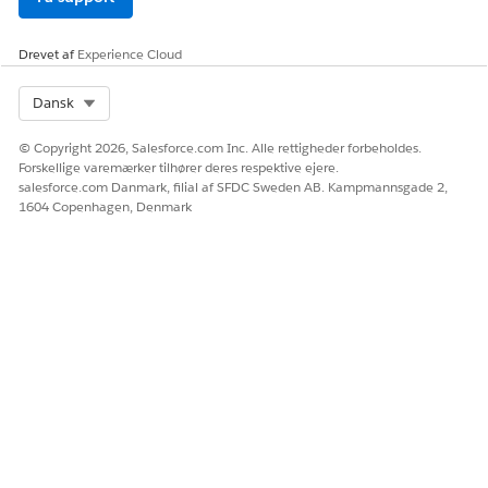
LØSTE DENNE ARTIKEL DIT PROBLEM?
Drevet af
Experience Cloud
Giv os besked, så vi kan forbedre os!
Select Org
Dansk
Ja
Nej
© Copyright 2026, Salesforce.com Inc. Alle rettigheder forbeholdes.
Forskellige varemærker tilhører deres respektive ejere.
salesforce.com Danmark, filial af SFDC Sweden AB. Kampmannsgade 2,
1604 Copenhagen, Denmark