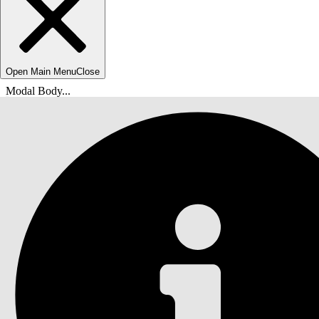
Open Main Menu
Close
Modal Body...
您在此处：
Salesforce 帮助
文档
Automotive Cloud