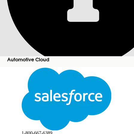
从 Agentforce 
服人员
使用汽车保修索赔帮助客服人员模板快速构建客服人
所需的 Edition
Automotive Cloud
适用于：Lightning Experience
适用于：带有 Agentforce for Automotive 加载项或包含
关闭
Unlimited
和
Developer
Edition。需要每个用户拥有 
切换
此文本已使用 Salesforce 机器翻译系统进行翻译。如需了解更多详情，请点击
此处
。
设置 Einstein 生成式 AI 以获取强大的生成式 AI 功能
启用 Agentforce
。
使用汽车保修索赔帮助模板
创建客服人员
，并根据您的
在Slack中设置和管理 Automotive Cloud 客服人员
客服人员可以通过 Agentforce 或客户渠道页面在 Sla
关闭
关闭
必须明确要求客服人员汇总“John Smith”的详
采取行动。
1-800-667-6389