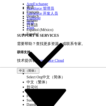
AppExchange
英语
Salesforce 管理员
Français
Salesforce 开发人员
Deutsch
Trailhead
Italiano
培训
日本語
Trust
Español (México)
Español
SUPPORT & SERVICES
需要帮助？查找更多资源，或联系专家。
获得支持
技术提供者
Experience Cloud
中文（简体）
Select Org
中文（简体）
中文（繁体）
한국어
Русский
Português (Brasil)
Suomi
Dansk