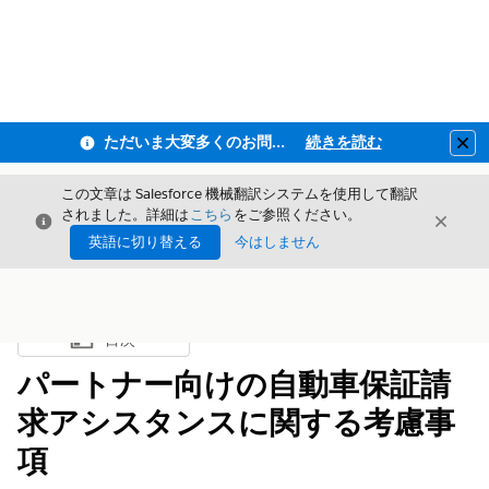
ただいま大変多くのお問い合わせをいただいており、ご連絡までにお時間を頂戴しております
続きを読む
Clo
この文章は Salesforce 機械翻訳システムを使用して翻訳
されました。詳細は
こちら
をご参照ください。
閉じる
閉じ
閉じる
英語に切り替える
今はしません
目次
目次を表示
パートナー向けの自動車保証請
求アシスタンスに関する考慮事
項