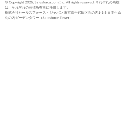
© Copyright 2026, Salesforce.com Inc. All rights reserved. それぞれの商標
Agentforce の請求に関する考慮事項
は、それぞれの商標所有者に帰属します。
株式会社セールスフォース・ジャパン 東京都千代田区丸の内1-1-3 日本生命
Automotive Warranty Claims Assistance for Partners のサブエ
丸の内ガーデンタワー（Salesforce Tower）
ージェントとアクションは、Agentforce サービスエージェント種
別に基づきます。
Agentforce サービスエージェントは、生成 AI を使用して実行を
促し、Data Cloud を使用してデータの取り込み、保存、処理を行
います。Agentforce サービス エージェントの使用は、次の使用
量種別の請求クレジットの消費に影響します。リリースする前
に、Salesforce アカウントチームと協力してライセンスの可用性
を確認し、クレジット使用量を計画します。
詳細については、「
Metering for Agentforce and
Generative AI
Usage」を参照してください。
使用量の請求方法の詳細については、「
Considerations for
Agentforce Service Agent
」を参照してください。
Automotive Warranty Claims Assistance for Partners の
制限
このエージェントは、認証済みの Experience Cloud ユーザー
のみで機能し、ゲストユーザーでは機能しません。ログイン情