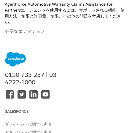
Agentforce Automotive Warranty Claims Assistance for
Partnersエージェントを使用するには、サポートされる機能、使
用方法、制限と許容量、制限、その他の問題を考慮してくださ
い。
必要なエディション
使用可能なインターフェース: Lightning Experience
使用可能なエディション: Agentforce for Automotive アドオン
または Agentforce 1 Automotive Edition に含まれる
Enterprise
Edition、
Performance Edition
、
Unlimited
Edition、および
Developer
Edition。このアクションにアクセ
0120-733-257 | 03-
スするには、各ユーザーに Agentforce for Automotive アドオ
4222-1000
ンが必要です。
言語とロケールのサポート
Agentforce Automotive Warranty Claims Assistance for
SALESFORCE
Partners は、このロケールで英語をサポートしています。
プライバシーに関する声明
ロケール
コード
セキュリティに関する声明