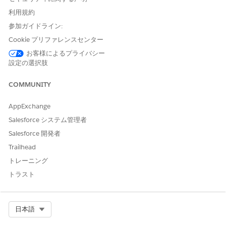
英語 (アメリカ)
en_US
利用規約
参加ガイドライン:
大規模言語モデルのサポート
Cookie プリファレンスセンター
Agentforce Automotive Warranty Claims Assistance for
お客様によるプライバシー
Partnersでは、次のモデルがサポートされます。エージェントア
設定の選択肢
クションは、他の定義済み LLM へのコールを実行できます。独自
のモデルの組み込みはサポートされていませんが、プロンプトテ
COMMUNITY
ンプレートを実行するカスタムアクションでは、Salesforce が管
理する任意のモデルを使用できます。
「大規模言語モデルサポー
AppExchange
ト」
を参照してください。
Salesforce システム管理者
モデル
Salesforce 開発者
Trailhead
OpenAI GPT-4o
トレーニング
トラスト
Einstein Trust Layer サービスのサポート
Agentforce Automotive Warranty Claims Assistance for
Partners は、
Agentforce サービスエージェント
種別でサポートさ
Select Org
日本語
れる Trust Layer サービスをサポートします。