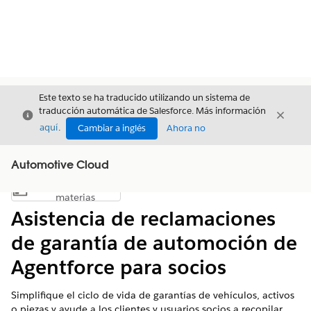
Este texto se ha traducido utilizando un sistema de
traducción automática de Salesforce. Más información
Cerrar
Cerrar
Cerrar
aquí
.
Cambiar a inglés
Ahora no
Automotive Cloud
Índice de
Mostrar índice de materias
materias
Asistencia de reclamaciones
de garantía de automoción de
Agentforce para socios
Simplifique el ciclo de vida de garantías de vehículos, activos
o piezas y ayude a los clientes y usuarios socios a recopilar