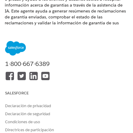
información acerca de garantías a través de la asistencia de
IA. Este agente ayuda a generar resúmenes de reclamaciones
de garantía enviadas, comprobar el estado de las
reclamaciones y validar la información de garantía de sus
vehículos, activos o piezas. Los usuarios también pueden
calcular la cobertura de garantía para piezas serializables y no
serializables según los requisitos.
EDICIONES NECESARIAS
1-800-667-6389
Disponible en: Lightning Experience
Disponible en: Ediciones
Enterprise
,
Performance
,
Unlimited
y
Developer
Edition con el complemento
Agentforce for Automotive Edition o incluido en Agentforce
1 Automotive Edition. Requiere que cada usuario tenga el
SALESFORCE
complemento Agentforce for Automotive para acceder a la
acción.
Declaración de privacidad
Declaración de seguridad
Condiciones de uso
Directrices de participación