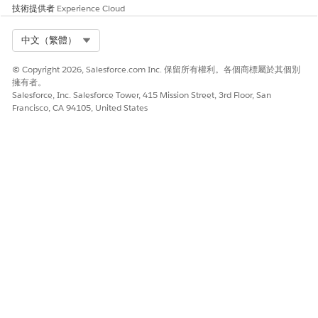
技術提供者
Experience Cloud
Select Org
中文（繁體）
© Copyright 2026, Salesforce.com Inc. 保留所有權利。各個商標屬於其個別
擁有者。
Salesforce, Inc. Salesforce Tower, 415 Mission Street, 3rd Floor, San
Francisco, CA 94105, United States