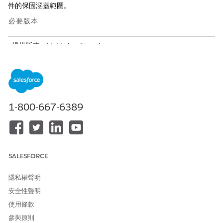
件的保固涵蓋範圍。
必要版本
提供版本：Lightning Experience
提供版本：具有 Agentforce for Automotive 附加元件或包含在
Agentforce 1 Automotive Edition 中的
Enterprise
、
Performance
、
Unlimited
及
Developer
Edition。需要每個使
用者擁有 Agentforce for Automotive 附加元件才能存取動作。
1-800-667-6389
請務必先檢閱
Einstein 生成式 AI
和
Agentforce
的可用資
備註
SALESFORCE
源,再根據您的需求為貴公司實作 Agentforce。
隱私權聲明
適用於合作夥伴的汽車保固索賠協助考量事項
安全性聲明
若要使用 Agentforce Automotive 保固索賠協助合作夥伴代理
使用條款
程式,請考量支援的功能、使用方式、限制與配額、限制及其他
參與原則
問題。