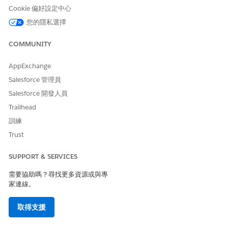
Cookie 偏好設定中心
設定 Agentforce for Automotive 保固索賠協助合作夥伴
您的隱私選擇
啟動並執行「適用於合作夥伴的汽車保固索賠協助」工作人員。
準備您的 Salesforce 組織、設定必要的使用者權限,並設定您的
COMMUNITY
工作人員。
合作夥伴子工作人員參照的汽車保固索賠協助
AppExchange
子工作人員定義工作人員要完成特定工作的功能範圍。子工作人
Salesforce 管理員
員可協助工作人員識別使用者要求的類型、決定要求的範圍、做
Salesforce 開發人員
出決策和執行動作。
Trailhead
訓練
Trust
此文章是否解決您的問題？
SUPPORT & SERVICES
請讓我們知道，以便我們改進！
需要協助嗎？尋找更多資源或與專
是
否
家連線。
取得支援